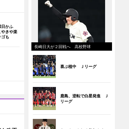
縁日かふ
こやきや楽
チゴも
長崎日大が２回戦へ 高校野球
喜ぶ植中 Ｊリーグ
鹿島、逆転で白星発進 Ｊ
リーグ