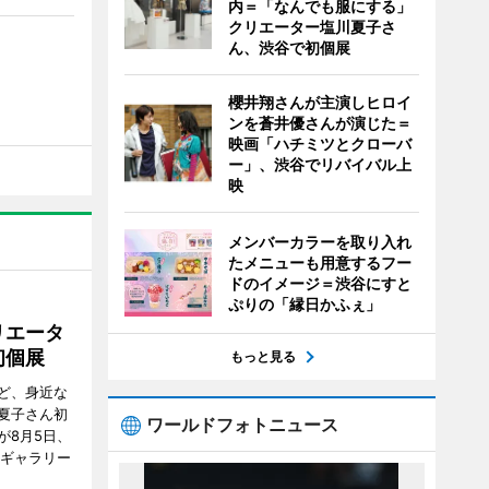
内＝「なんでも服にする」
クリエーター塩川夏子さ
ん、渋谷で初個展
櫻井翔さんが主演しヒロイ
ンを蒼井優さんが演じた＝
映画「ハチミツとクローバ
ー」、渋谷でリバイバル上
映
メンバーカラーを取り入れ
たメニューも用意するフー
ドのイメージ＝渋谷にすと
ぷりの「縁日かふぇ」
リエータ
初個展
もっと見る
ど、身近な
夏子さん初
ワールドフォトニュース
が8月5日、
のギャラリー