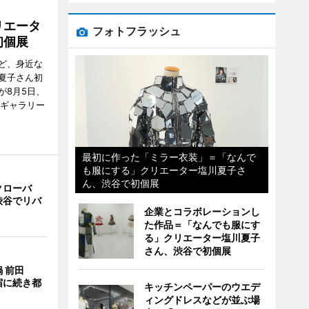
リエータ
フォトフラッシュ
初個展
ど、身近な
夏子さん初
が8月5日、
のギャラリー
最初に作った「ミラー衣装」＝「なんで
も服にする」クリエーター塩川夏子さ
ん、渋谷で初個展
クローバ
渋谷でリバ
企業とコラボレーションし
た作品＝「なんでも服にす
る」クリエーター塩川夏子
さん、渋谷で初個展
 前田
宿に続き都
キッチンペーパーのウエデ
ィングドレスなどが並ぶ場