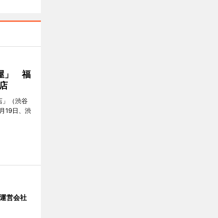
屋」 福
店
店」（渋谷
7月19日、渋
」 運営会社