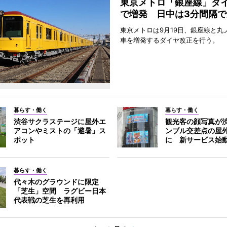
東京メトロ「銀座線」ダ
で増発 日中は3分間隔で
東京メトロは9月19日、銀座線と丸
車を増発するダイヤ改正を行う。
暮らす・働く
暮らす・働く
渋谷サクラステージに屋外エ
観光客の顔写真が
アコンやミストの「避暑」ス
ンブル交差点の屋
ポット
に 新サービス始
暮らす・働く
代々木のグラウンドに限定
「芝生」空間 ラグビー日本
代表戦の芝生を再利用