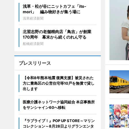
浅草・松が谷にニットカフェ「ito-
mori」 編み物好きが集う場に
浅草経済新聞
北習志野の老舗精肉店「鳥吉」が創業
170周年 幕末から続くのれん守る
船橋経済新聞
プレスリリース
【令和8年熊本地震 復興支援】被災された
方に豊島区の公営住宅等10戸を無償で貸し
出します
医療介護ネットワーク協同組合 本店事務所
をサンシャイン60へ移転
『ラブライブ！』POP UP STORE～マリン
コレクション～8月28日よりグランエンタ