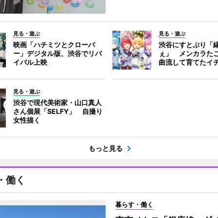
見る・遊ぶ
見る・遊ぶ
映画「ハチミツとクローバ
渋谷にすとぷり「
ー」デジタル版、渋谷でリバ
ぇ」 メンカラた
イバル上映
曲流して育てたイ
見る・遊ぶ
渋谷で現代美術家・山口真人
さん個展「SELFY」 自撮り
女性描く
もっと見る
・働く
暮らす・働く