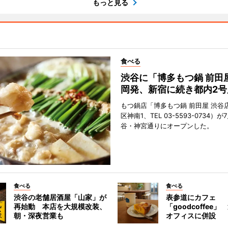
もっと見る
食べる
渋谷に「博多もつ鍋 前田
岡発、新宿に続き都内2号
もつ鍋店「博多もつ鍋 前田屋 渋谷
区神南1、TEL 03-5593-0734）が
谷・神宮通りにオープンした。
食べる
食べる
渋谷の老舗居酒屋「山家」が
表参道にカフェ
再始動 本店を大規模改装、
「goodcoffee
朝・深夜営業も
オフィスに併設