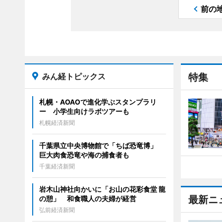
前の
みん経トピックス
特集
札幌・AOAOで進化学ぶスタンプラリ
ー 小学生向けラボツアーも
札幌経済新聞
千葉県立中央博物館で「ちば恐竜博」
巨大肉食恐竜や海の捕食者も
千葉経済新聞
岩木山神社向かいに「お山の花彩食堂 龍
最新ニ
の憩」 和食職人の夫婦が経営
弘前経済新聞