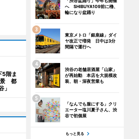
「渋谷盆踊り」今年も開催
へ SHIBUYA109前に櫓、
輪になり盆踊り
東京メトロ「銀座線」ダイ
ヤ改正で増発 日中は3分
間隔で運行へ
渋谷の老舗居酒屋「山家」
下5階ま
が再始動 本店を大規模改
夜景 都
装、朝・深夜営業も
谷」
「なんでも服にする」クリ
エーター塩川夏子さん、渋
谷で初個展
もっと見る