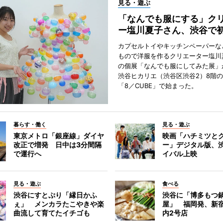
見る・遊ぶ
「なんでも服にする」ク
ー塩川夏子さん、渋谷で
カプセルトイやキッチンペーパーな
もので洋服を作るクリエーター塩川
の個展「なんでも服にしてみた展」
渋谷ヒカリエ（渋谷区渋谷2）8階
「8／CUBE」で始まった。
暮らす・働く
見る・遊ぶ
東京メトロ「銀座線」ダイヤ
映画「ハチミツと
改正で増発 日中は3分間隔
ー」デジタル版、
で運行へ
イバル上映
見る・遊ぶ
食べる
渋谷にすとぷり「縁日かふ
渋谷に「博多もつ鍋
ぇ」 メンカラたこやきや楽
屋」 福岡発、新
曲流して育てたイチゴも
内2号店