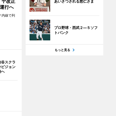
イヤ改正
あいさつされる悠仁さま
運行へ
ノ内線で列
プロ野球・西武２―５ソフ
トバンク
もっと見る
渋谷スクラ
外ビジョン
動へ