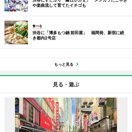
や楽曲流して育てたイチゴも
食べる
渋谷に「博多もつ鍋 前田屋」 福岡発、新宿に続
き都内2号店
もっと見る
見る・遊ぶ