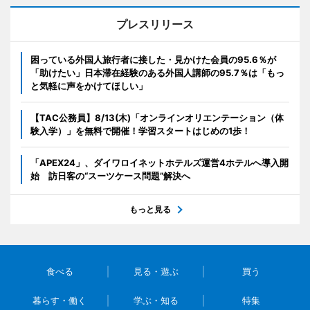
プレスリリース
困っている外国人旅行者に接した・見かけた会員の95.6％が
「助けたい」日本滞在経験のある外国人講師の95.7％は「もっ
と気軽に声をかけてほしい」
【TAC公務員】8/13(木)「オンラインオリエンテーション（体
験入学）」を無料で開催！学習スタートはじめの1歩！
「APEX24」、ダイワロイネットホテルズ運営4ホテルへ導入開
始 訪日客の“スーツケース問題”解決へ
もっと見る
食べる
見る・遊ぶ
買う
暮らす・働く
学ぶ・知る
特集