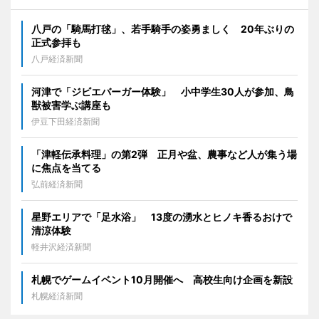
八戸の「騎馬打毬」、若手騎手の姿勇ましく 20年ぶりの
正式参拝も
八戸経済新聞
河津で「ジビエバーガー体験」 小中学生30人が参加、鳥
獣被害学ぶ講座も
伊豆下田経済新聞
「津軽伝承料理」の第2弾 正月や盆、農事など人が集う場
に焦点を当てる
弘前経済新聞
星野エリアで「足水浴」 13度の湧水とヒノキ香るおけで
清涼体験
軽井沢経済新聞
札幌でゲームイベント10月開催へ 高校生向け企画を新設
札幌経済新聞