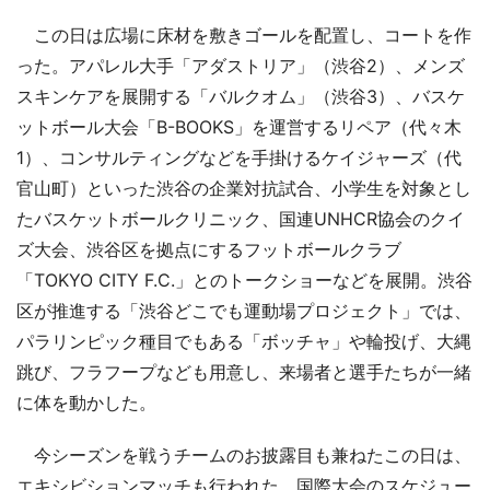
この日は広場に床材を敷きゴールを配置し、コートを作
った。アパレル大手「アダストリア」（渋谷2）、メンズ
スキンケアを展開する「バルクオム」（渋谷3）、バスケ
ットボール大会「B-BOOKS」を運営するリペア（代々木
1）、コンサルティングなどを手掛けるケイジャーズ（代
官山町）といった渋谷の企業対抗試合、小学生を対象とし
たバスケットボールクリニック、国連UNHCR協会のクイ
ズ大会、渋谷区を拠点にするフットボールクラブ
「TOKYO CITY F.C.」とのトークショーなどを展開。渋谷
区が推進する「渋谷どこでも運動場プロジェクト」では、
パラリンピック種目でもある「ボッチャ」や輪投げ、大縄
跳び、フラフープなども用意し、来場者と選手たちが一緒
に体を動かした。
今シーズンを戦うチームのお披露目も兼ねたこの日は、
エキシビションマッチも行われた。国際大会のスケジュー