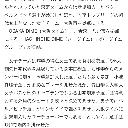
ルとかぶっていた東京ダイムからは新規加入したペター・
ペルノビッチ選手が参加したほか、昨季トップリーグの初
代女王となった女子チーム、大阪市を拠点にする
「OSAKA DIME（大阪ダイム）」、青森・八戸市を拠点
にする「HACHINOHE DIME（八戸ダイム）」の「ダイム
グループ」が集結。
女子チームは昨季の得点女王である有明葵衣選手や5人
制の日本代表を経験している森本由樹選手ら昨季からのメ
ンバーに加え、今季新加入した選手たちも多く参加。小池
真理子選手が多彩なプレーを見せたほか、青山学院大学大
女子バスケ部のキャプテンでもある山本加奈子選手は得意
とする外角のシュートを次々と決めて見せた。男子ではペ
ルノビッチ選手がインサイドで強さを見せ、大阪ダイムに
新規加入したユーチューバーでもある「ともやん」選手は
1対1で場内を沸かせた。