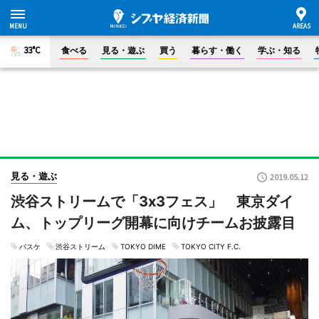
33°C
食べる
見る・遊ぶ
買う
暮らす・働く
学ぶ・知る
見る・遊ぶ
2019.05.12
渋谷ストリームで「3x3フェス」 東京ダイ
ム、トップリーグ開幕に向けチームお披露目
バスケ
渋谷ストリーム
TOKYO DIME
TOKYO CITY F.C.