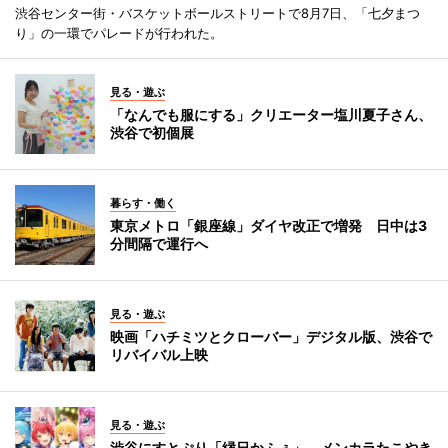
渋谷センター街・バスケットボールストリートで8月7日、「七夕まつ
り」の一環でパレードが行われた。
見る・遊ぶ
「なんでも服にする」クリエーター塩川夏子さん、
渋谷で初個展
暮らす・働く
東京メトロ「銀座線」ダイヤ改正で増発 日中は3
分間隔で運行へ
見る・遊ぶ
映画「ハチミツとクローバー」デジタル版、渋谷で
リバイバル上映
見る・遊ぶ
渋谷にすとぷり「縁日かふぇ」 メンカラたこやき