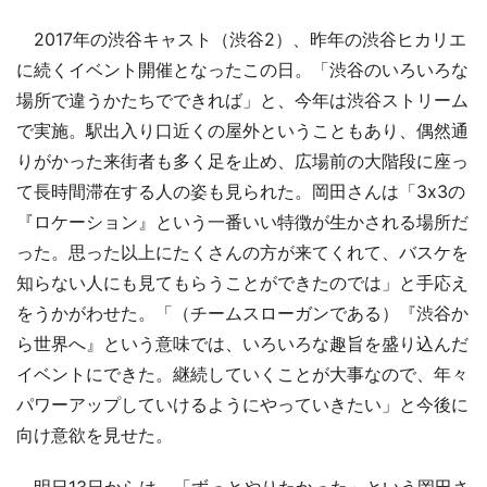
2017年の渋谷キャスト（渋谷2）、昨年の渋谷ヒカリエ
に続くイベント開催となったこの日。「渋谷のいろいろな
場所で違うかたちでできれば」と、今年は渋谷ストリーム
で実施。駅出入り口近くの屋外ということもあり、偶然通
りがかった来街者も多く足を止め、広場前の大階段に座っ
て長時間滞在する人の姿も見られた。岡田さんは「3x3の
『ロケーション』という一番いい特徴が生かされる場所だ
った。思った以上にたくさんの方が来てくれて、バスケを
知らない人にも見てもらうことができたのでは」と手応え
をうかがわせた。「（チームスローガンである）『渋谷か
ら世界へ』という意味では、いろいろな趣旨を盛り込んだ
イベントにできた。継続していくことが大事なので、年々
パワーアップしていけるようにやっていきたい」と今後に
向け意欲を見せた。
明日13日からは、「ずっとやりたかった」という岡田さ