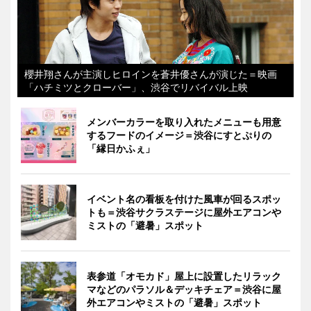
櫻井翔さんが主演しヒロインを蒼井優さんが演じた＝映画
「ハチミツとクローバー」、渋谷でリバイバル上映
メンバーカラーを取り入れたメニューも用意
するフードのイメージ＝渋谷にすとぷりの
「縁日かふぇ」
イベント名の看板を付けた風車が回るスポッ
トも＝渋谷サクラステージに屋外エアコンや
ミストの「避暑」スポット
表参道「オモカド」屋上に設置したリラック
マなどのパラソル＆デッキチェア＝渋谷に屋
外エアコンやミストの「避暑」スポット