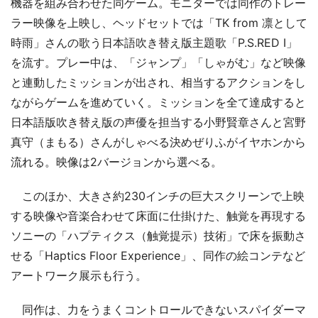
機器を組み合わせた同ゲーム。モニターでは同作のトレー
ラー映像を上映し、ヘッドセットでは「TK from 凛として
時雨」さんの歌う日本語吹き替え版主題歌「P.S.RED I」
を流す。プレー中は、「ジャンプ」「しゃがむ」など映像
と連動したミッションが出され、相当するアクションをし
ながらゲームを進めていく。ミッションを全て達成すると
日本語版吹き替え版の声優を担当する小野賢章さんと宮野
真守（まもる）さんがしゃべる決めぜりふがイヤホンから
流れる。映像は2バージョンから選べる。
このほか、大きさ約230インチの巨大スクリーンで上映
する映像や音楽合わせて床面に仕掛けた、触覚を再現する
ソニーの「ハプティクス（触覚提示）技術」で床を振動さ
せる「Haptics Floor Experience」、同作の絵コンテなど
アートワーク展示も行う。
同作は、力をうまくコントロールできないスパイダーマ