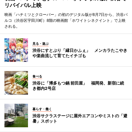
リバイバル上映
映画「ハチミツとクローバー」の初のデジタル版が8月7日から、渋谷パ
ルコ（渋谷区宇田川町）8階の映画館「ホワイトシネクイント」で上映
される。
見る・遊ぶ
渋谷にすとぷり「縁日かふぇ」 メンカラたこやき
や楽曲流して育てたイチゴも
食べる
渋谷に「博多もつ鍋 前田屋」 福岡発、新宿に続
き都内2号店
暮らす・働く
渋谷サクラステージに屋外エアコンやミストの「避
暑」スポット