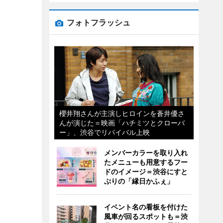
フォトフラッシュ
櫻井翔さんが主演しヒロインを蒼井優さ
んが演じた＝映画「ハチミツとクローバ
ー」、渋谷でリバイバル上映
メンバーカラーを取り入れ
たメニューも用意するフー
ドのイメージ＝渋谷にすと
ぷりの「縁日かふぇ」
イベント名の看板を付けた
風車が回るスポットも＝渋