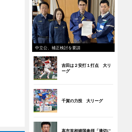
中立公、補正検討を要請
吉田は２安打１打点 大リ
ーグ
千賀の力投 大リーグ
高市首相靖国参拝「適切に