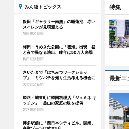
みん経トピックス
特集
飯田「ギャラリー南無」の睡蓮池 赤い
スイレンが見頃迎える
飯田経済新聞
梅田・うめきた公園に「雲海」出現 昼
と夜で異なる演出、昨年は50万人来場
梅田経済新聞
さいたまで「はちみつワークショッ
最新ニ
プ」 ミツバチを知り生活考える機会に
大宮経済新聞
姫路・城東町に韓国料理店「ジュミネ キ
ッチン」 釜山の家庭の味を提供
姫路経済新聞
博多駅前に「西日本シティビル」開業、
商業ゾーンは飲食5店