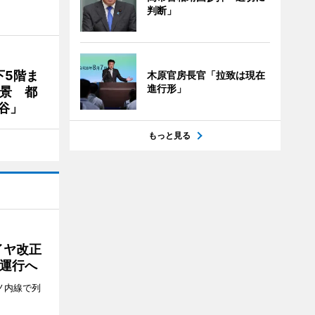
判断」
下5階ま
木原官房長官「拉致は現在
進行形」
夜景 都
谷」
もっと見る
イヤ改正
運行へ
ノ内線で列