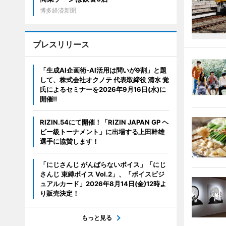
博多経済新聞
プレスリリース
「生成AI企画術-AI活用は問いが9割」と題
して、株式会社オクノテ 代表取締役 清水 覚
氏によるセミナーを2026年9月16日(水)に
開催!!
RIZIN.54にて開催！「RIZIN JAPAN GP ヘ
ビー級トーナメント」に出場する上田幹雄
選手に協賛します！
「にじさんじ がんばらないボイス」「にじ
さんじ 束縛ボイス Vol.2」、「ボイスビジ
ュアルカード」2026年8月14日(金)12時よ
り販売決定！
もっと見る