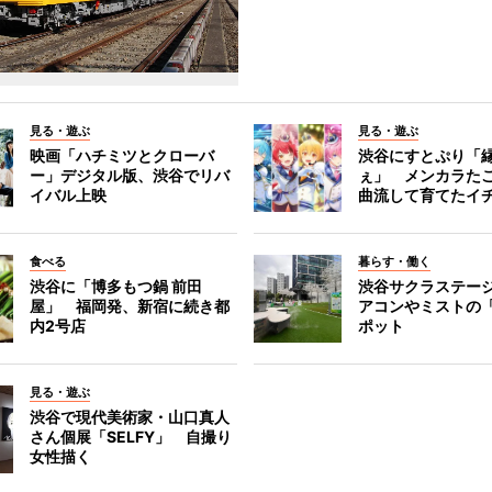
見る・遊ぶ
見る・遊ぶ
映画「ハチミツとクローバ
渋谷にすとぷり「
ー」デジタル版、渋谷でリバ
ぇ」 メンカラた
イバル上映
曲流して育てたイ
食べる
暮らす・働く
渋谷に「博多もつ鍋 前田
渋谷サクラステー
屋」 福岡発、新宿に続き都
アコンやミストの
内2号店
ポット
見る・遊ぶ
渋谷で現代美術家・山口真人
さん個展「SELFY」 自撮り
女性描く