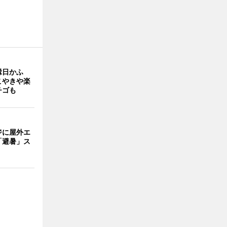
縁日かふ
こやきや楽
チゴも
ジに屋外エ
「避暑」ス