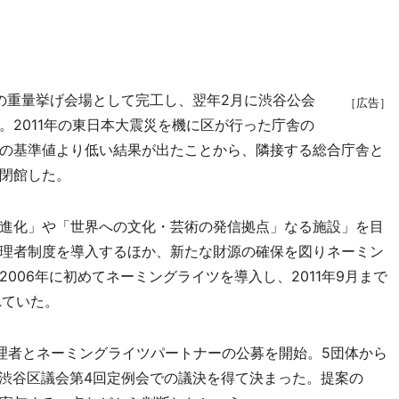
クの重量挙げ会場として完工し、翌年2月に渋谷公会
［広告］
。2011年の東日本大震災を機に区が行った庁舎の
の基準値より低い結果が出たことから、隣接する総合庁舎と
に閉館した。
進化」や「世界への文化・芸術の発信拠点」なる施設」を目
理者制度を導入するほか、新たな財源の確保を図りネーミン
006年に初めてネーミングライツを導入し、2011年9月まで
れていた。
理者とネーミングライツパートナーの公募を開始。5団体から
た渋谷区議会第4回定例会での議決を得て決まった。提案の