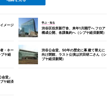
学ぶ・知る
イメージ
渋谷区役所新庁舎、来年1月開庁へ フロア
構成公開、各課集約へ（シブヤ経済新聞）
者・ネー
渋谷公会堂、50年の歴史に幕 建て替えに
シブヤ経
向け閉館、ラスト公演は沢田研二さん（シ
ブヤ経済新聞）
谷公会堂」
ブヤ経済