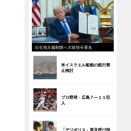
出生地主義制限へ大統領令署名
米イスラエル船舶の航行禁
止検討
プロ野球・広島７―１１巨
人
「デジポリス」普及呼び掛