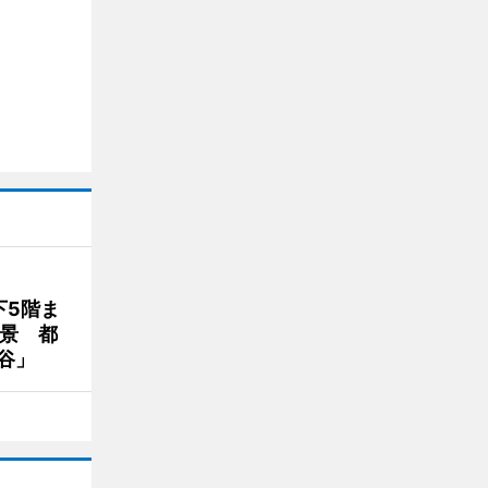
下5階ま
夜景 都
谷」