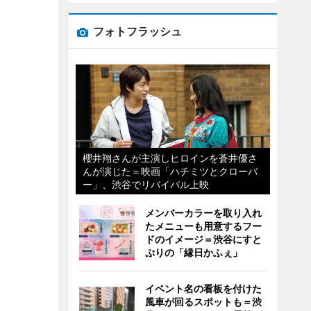
フォトフラッシュ
櫻井翔さんが主演しヒロインを蒼井優さ
んが演じた＝映画「ハチミツとクローバ
ー」、渋谷でリバイバル上映
メンバーカラーを取り入れ
たメニューも用意するフー
ドのイメージ＝渋谷にすと
ぷりの「縁日かふぇ」
イベント名の看板を付けた
風車が回るスポットも＝渋