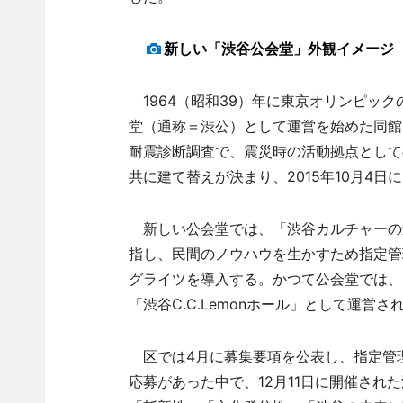
新しい「渋谷公会堂」外観イメージ
1964（昭和39）年に東京オリンピッ
堂（通称＝渋公）として運営を始めた同館
耐震診断調査で、震災時の活動拠点として
共に建て替えが決まり、2015年10月4日
新しい公会堂では、「渋谷カルチャーの
指し、民間のノウハウを生かすため指定管
グライツを導入する。かつて公会堂では、2
「渋谷C.C.Lemonホール」として運営さ
区では4月に募集要項を公表し、指定管
応募があった中で、12月11日に開催され