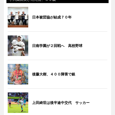
日本被団協が結成７０年
日南学園が２回戦へ 高校野球
後藤大樹、４００障害で銀
上田綺世は後半途中交代 サッカー