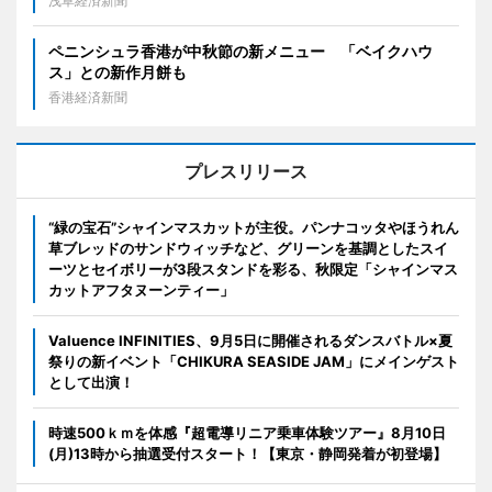
浅草経済新聞
ペニンシュラ香港が中秋節の新メニュー 「ベイクハウ
ス」との新作月餅も
香港経済新聞
プレスリリース
“緑の宝石”シャインマスカットが主役。パンナコッタやほうれん
草ブレッドのサンドウィッチなど、グリーンを基調としたスイ
ーツとセイボリーが3段スタンドを彩る、秋限定「シャインマス
カットアフタヌーンティー」
Valuence INFINITIES、9月5日に開催されるダンスバトル×夏
祭りの新イベント「CHIKURA SEASIDE JAM」にメインゲスト
として出演！
時速500ｋｍを体感『超電導リニア乗車体験ツアー』8月10日
(月)13時から抽選受付スタート！【東京・静岡発着が初登場】