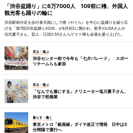
「渋谷盆踊り」に6万7000人 109前に櫓、外国人
観光客も踊りの輪に
渋谷駅前付近を歩行者天国にして櫓（やぐら）を中心に盆踊りを繰り広
げる「第7回渋谷盆踊り2026」が8月8日に開かれ、歌手のLiSAさんや
伍代夏子さん、芸人・江頭2:50さんらゲスト陣も会場を盛り上げた。
見る・遊ぶ
渋谷センター街で今年も「七夕パレード」 スポー
ツチームらも参加
見る・遊ぶ
「なんでも服にする」クリエーター塩川夏子さん、
渋谷で初個展
暮らす・働く
東京メトロ「銀座線」ダイヤ改正で増発 日中は3
分間隔で運行へ