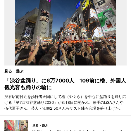
見る・遊ぶ
「渋谷盆踊り」に6万7000人 109前に櫓、外国人
観光客も踊りの輪に
渋谷駅前付近を歩行者天国にして櫓（やぐら）を中心に盆踊りを繰り広
げる「第7回渋谷盆踊り2026」が8月8日に開かれ、歌手のLiSAさんや
伍代夏子さん、芸人・江頭2:50さんらゲスト陣も会場を盛り上げた。
見る・遊ぶ