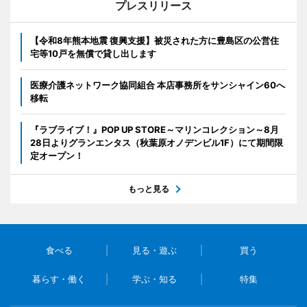
プレスリリース
【令和8年熊本地震 復興支援】被災された方に豊島区の公営住
宅等10戸を無償で貸し出します
医療介護ネットワーク協同組合 本店事務所をサンシャイン60へ
移転
『ラブライブ！』POP UP STORE～マリンコレクション～8月
28日よりグランエンタス（秋葉原オノデンビル1F）にて期間限
定オープン！
もっと見る
食べる
見る・遊ぶ
買う
暮らす・働く
学ぶ・知る
特集