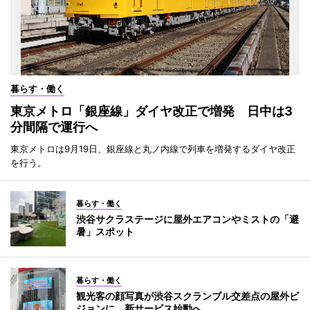
暮らす・働く
東京メトロ「銀座線」ダイヤ改正で増発 日中は3
分間隔で運行へ
東京メトロは9月19日、銀座線と丸ノ内線で列車を増発するダイヤ改正
を行う。
暮らす・働く
渋谷サクラステージに屋外エアコンやミストの「避
暑」スポット
暮らす・働く
観光客の顔写真が渋谷スクランブル交差点の屋外ビ
ジョンに 新サービス始動へ