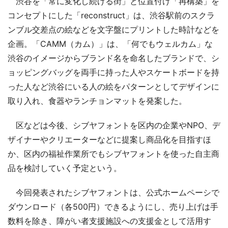
渋谷を「常に変化し続ける街」と位置付け「再構築」を
コンセプトにした「reconstruct」は、渋谷駅前のスクラ
ンブル交差点の絵などを文字盤にプリントした時計などを
企画。「CAMM（カム）」は、「何でもウェルカム」な
渋谷のイメージからブランド名を命名したブランドで、シ
ョッピングバッグを両手に持った人やスケートボードを持
った人など渋谷にいる人の絵をパターンとしてデザインに
取り入れ、食器やランチョンマットを発案した。
区などは今後、シブヤフォントを区内の企業やNPO、デ
ザイナーやクリエーターなどに提案し商品化を目指すほ
か、区内の福祉作業所でもシブヤフォントを使った自主商
品を検討していく予定という。
今回発表されたシブヤフォントは、公式ホームペーシで
ダウンロード（各500円）できるようにし、売り上げは手
数料を除き、障がい者支援施設への支援金として活用す