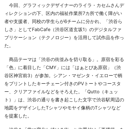
今回、グラフィックデザイナーのライラ・カセムさんデ
ィレクションの下、区内の福祉作業所7カ所で働く障がい
者や支援者、同校の学生らが6チームに分かれ、「渋谷ら
しさ」としてFabCafe（渋谷区道玄坂1）のデジタルファ
ブリケーション（テクノロジー）を活用して試作品を作っ
た。
商品テーマは「渋谷の街並みを切り取る」。原宿を彩る
「色」に着目した「CMY」には「はぁとぴあ原宿」（渋
谷区神宮前3）が参加。シアン・マゼンタ・イエローで柄
をプリントしたキーチェーン付きのPVトートやコースタ
ー、クリアファイルなどをそろえた。「Qutto（キュッ
ト）」は、渋谷の通りを書き起こした文字で渋谷駅周辺の
地図をデザインしたTシャツやモヤイ像柄のTシャツなど
を提案した。