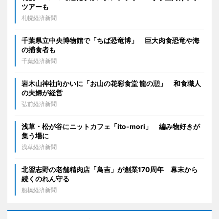
ツアーも
札幌経済新聞
千葉県立中央博物館で「ちば恐竜博」 巨大肉食恐竜や海
の捕食者も
千葉経済新聞
岩木山神社向かいに「お山の花彩食堂 龍の憩」 和食職人
の夫婦が経営
弘前経済新聞
浅草・松が谷にニットカフェ「ito-mori」 編み物好きが
集う場に
浅草経済新聞
北習志野の老舗精肉店「鳥吉」が創業170周年 幕末から
続くのれん守る
船橋経済新聞