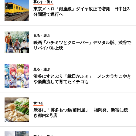
暮らす・働く
東京メトロ「銀座線」ダイヤ改正で増発 日中は3
分間隔で運行へ
見る・遊ぶ
映画「ハチミツとクローバー」デジタル版、渋谷で
リバイバル上映
見る・遊ぶ
渋谷にすとぷり「縁日かふぇ」 メンカラたこやき
や楽曲流して育てたイチゴも
食べる
渋谷に「博多もつ鍋 前田屋」 福岡発、新宿に続
き都内2号店