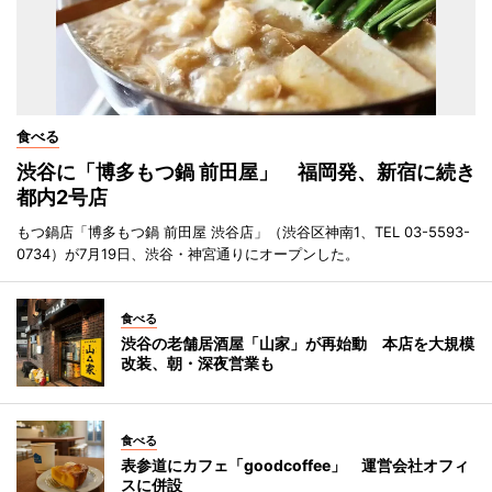
食べる
渋谷に「博多もつ鍋 前田屋」 福岡発、新宿に続き
都内2号店
もつ鍋店「博多もつ鍋 前田屋 渋谷店」（渋谷区神南1、TEL 03-5593-
0734）が7月19日、渋谷・神宮通りにオープンした。
食べる
渋谷の老舗居酒屋「山家」が再始動 本店を大規模
改装、朝・深夜営業も
食べる
表参道にカフェ「goodcoffee」 運営会社オフィ
スに併設