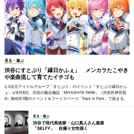
見る・遊ぶ
渋谷にすとぷり「縁日かふぇ」 メンカラたこやき
や楽曲流して育てたイチゴも
2.5次元アイドルグループ「すとぷり」のイベント「すとぷり縁日かふ
ぇ」が8月8日、渋谷の複合施設「MIYASHITA PARK」（渋谷区神宮前
6）南街区1階のイベント＆フードスペース「Park in Park」で始まる。
見る・遊ぶ
渋谷で現代美術家・山口真人さん個展
「SELFY」 自撮り女性描く