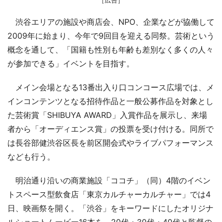
渋谷エリアの施設や商店会、NPO、企業などが協働して
2009年に始まり、今年で9回目を迎える同祭。芸術という
概念を通して、「国籍も性別も年齢も差別なく多くの人々
が参加できる」イベントを目指す。
メイン会場となる13番出入り口コンコース広場では、メ
インコンテンツとなる招待作品と一般公募作品を対象とし
た芸術賞「SHIBUYA AWARD」入賞作品を展示し、来場
者から「オーディエンス賞」の投票を受け付ける。同所で
は長谷部健渋谷区長を前区開会式やライブパフォーマンス
なども行う。
明治通り沿いの商業施設「ココチ」（同）4階のイベン
トスペース型飲食店「東京カルチャーカルチャー」では4
日、映画祭を開く。「渋谷」をキーワードにしたオリジナ
ルショートムービー16本を、20代・30代・40代と監督の