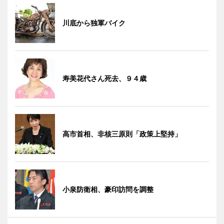
川底から独軍バイク
寿美花代さん死去、９４歳
高市首相、非核三原則「政策上堅持」
小泉防衛相、豪印訪問を調整