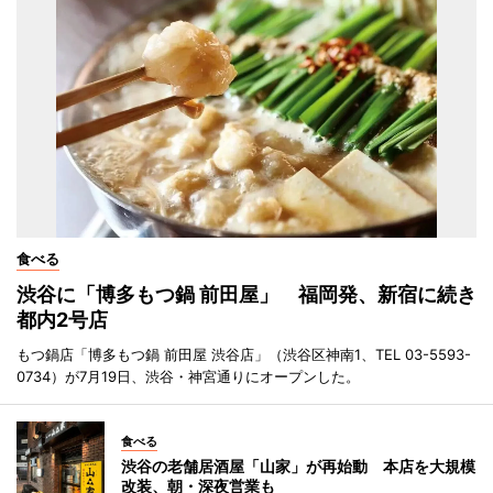
食べる
渋谷に「博多もつ鍋 前田屋」 福岡発、新宿に続き
都内2号店
もつ鍋店「博多もつ鍋 前田屋 渋谷店」（渋谷区神南1、TEL 03-5593-
0734）が7月19日、渋谷・神宮通りにオープンした。
食べる
渋谷の老舗居酒屋「山家」が再始動 本店を大規模
改装、朝・深夜営業も