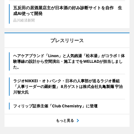
五反田の居酒屋店主が日本酒の好み診断サイトを自作 生
成AI使って開発
品川経済新聞
プレスリリース
ヘアケアブランド「Linon」と人気銭湯「松本湯」がコラボ！体
験導線の設計から空間演出・施工までをWELLADが担当しまし
た。
ラジオNIKKEI・オトバンク・日本の人事部が送るラジオ番組
「人事リーダーの羅針盤」 8月ゲストは株式会社丸亀製麺 宇治
川智大氏
フィリップ証券主催「Club Chemistry」に登壇
もっと見る