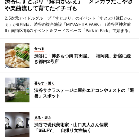
渋谷にすとぷり「縁日かふぇ」 メンカラたこやき
や楽曲流して育てたイチゴも
2.5次元アイドルグループ「すとぷり」のイベント「すとぷり縁日かふ
ぇ」が8月8日、渋谷の複合施設「MIYASHITA PARK」（渋谷区神宮前
6）南街区1階のイベント＆フードスペース「Park in Park」で始まる。
食べる
渋谷に「博多もつ鍋 前田屋」 福岡発、新宿に続
き都内2号店
暮らす・働く
渋谷サクラステージに屋外エアコンやミストの「避
暑」スポット
見る・遊ぶ
渋谷で現代美術家・山口真人さん個展
「SELFY」 自撮り女性描く