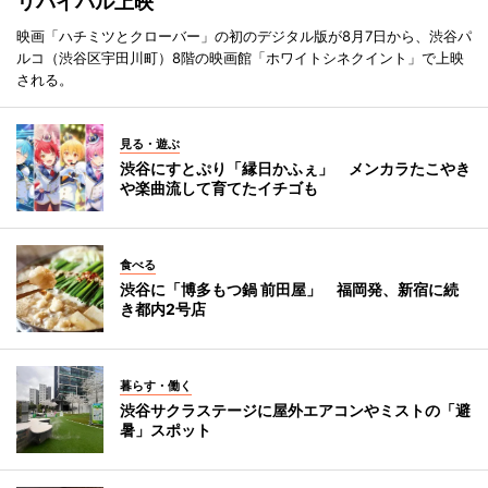
リバイバル上映
映画「ハチミツとクローバー」の初のデジタル版が8月7日から、渋谷パ
ルコ（渋谷区宇田川町）8階の映画館「ホワイトシネクイント」で上映
される。
見る・遊ぶ
渋谷にすとぷり「縁日かふぇ」 メンカラたこやき
や楽曲流して育てたイチゴも
食べる
渋谷に「博多もつ鍋 前田屋」 福岡発、新宿に続
き都内2号店
暮らす・働く
渋谷サクラステージに屋外エアコンやミストの「避
暑」スポット