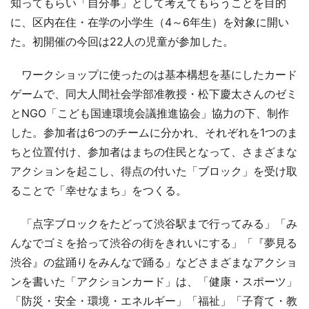
知ってもらい「自分事」として考えてもらうことを目的
に、区内在住・在学の小学生（4～6年生）を対象に開い
た。初開催の今回は22人の児童が参加した。
ワークショップに使ったのは基本構想を基にしたカード
ゲームで、同大人間社会学部准教授・松下慶太さんのゼミ
とNGO「こども国連環境会議推進協会」協力の下、制作
した。参加者は6つのチームに分かれ、それぞれを1つのま
ちと位置付け、参加者はまちの住民となって、さまざまな
アクションを起こし、得点の付いた「ブロック」を受け取
ることで「幸せなまち」をつくる。
「点字ブロックをたどって渋谷駅まで行ってみる」「み
んなでゴミを拾って渋谷の街をきれいにする」「『夢見る
渋谷』の盆踊りをみんなで踊る」などさまざまなアクショ
ンを書いた「アクションカード」は、「健康・スポーツ」
「防災・安全・環境・エネルギー」「福祉」「子育て・教