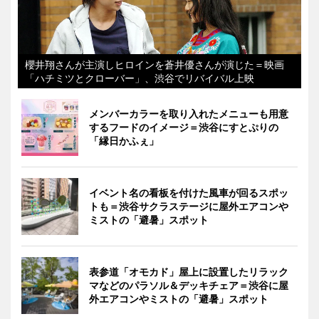
櫻井翔さんが主演しヒロインを蒼井優さんが演じた＝映画
「ハチミツとクローバー」、渋谷でリバイバル上映
メンバーカラーを取り入れたメニューも用意
するフードのイメージ＝渋谷にすとぷりの
「縁日かふぇ」
イベント名の看板を付けた風車が回るスポッ
トも＝渋谷サクラステージに屋外エアコンや
ミストの「避暑」スポット
表参道「オモカド」屋上に設置したリラック
マなどのパラソル＆デッキチェア＝渋谷に屋
外エアコンやミストの「避暑」スポット