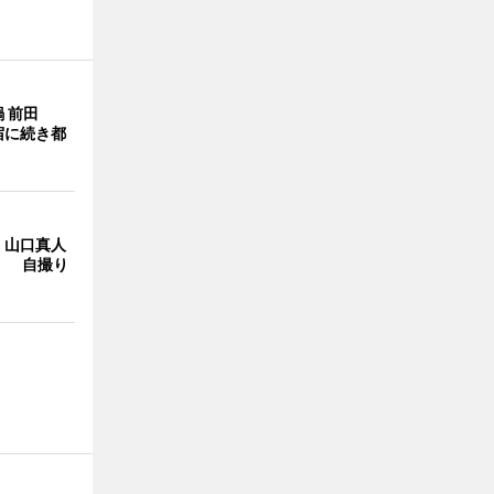
 前田
宿に続き都
・山口真人
Y」 自撮り