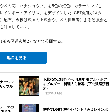
や区の花「ハナショウブ」を6色の虹色にカラーリングし
レインボー・アイリス」をデザインしたLGBT促進ポスタ
に配布。今後は映画の上映会や、区の担当者による勉強会と
も計画していく。
谷（渋谷区道玄坂2）などで公開する。
地図を見る
下北沢のLGBTバーが1周年 モデル・ボデ
ナーシッ
ィビルダー・料理人ら接客（下北沢経済新
カップル
聞）
下北沢経済新聞
テーマの
伊勢でLGBT啓発イベント「みえレインボ
を考える