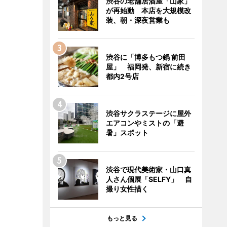
渋谷の老舗居酒屋「山家」
が再始動 本店を大規模改
装、朝・深夜営業も
渋谷に「博多もつ鍋 前田
屋」 福岡発、新宿に続き
都内2号店
渋谷サクラステージに屋外
エアコンやミストの「避
暑」スポット
渋谷で現代美術家・山口真
人さん個展「SELFY」 自
撮り女性描く
もっと見る