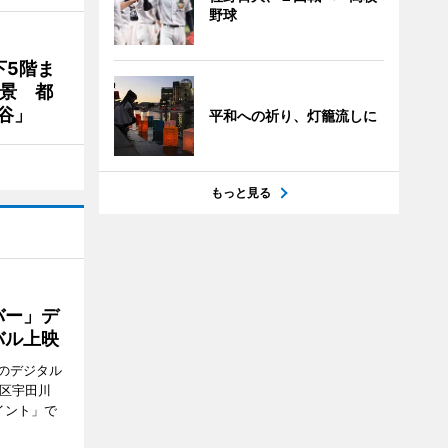
野球
下5階ま
夜景 都
谷」
平和への祈り、灯籠流しに
もっと見る
バー」デ
バル上映
のデジタル
谷区宇田川
イント」で