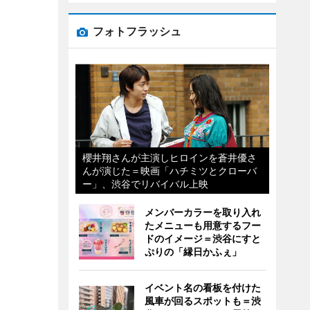
フォトフラッシュ
櫻井翔さんが主演しヒロインを蒼井優さ
んが演じた＝映画「ハチミツとクローバ
ー」、渋谷でリバイバル上映
メンバーカラーを取り入れ
たメニューも用意するフー
ドのイメージ＝渋谷にすと
ぷりの「縁日かふぇ」
イベント名の看板を付けた
風車が回るスポットも＝渋