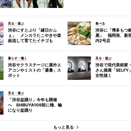
見る・遊ぶ
食べる
渋谷にすとぷり「縁日かふ
渋谷に「博多もつ鍋
ぇ」 メンカラたこやきや楽
屋」 福岡発、新
曲流して育てたイチゴも
内2号店
暮らす・働く
見る・遊ぶ
渋谷サクラステージに屋外エ
渋谷で現代美術家
アコンやミストの「避暑」ス
さん個展「SELF
ポット
女性描く
見る・遊ぶ
「渋谷盆踊り」今年も開催
へ SHIBUYA109前に櫓、輪
になり盆踊り
もっと見る