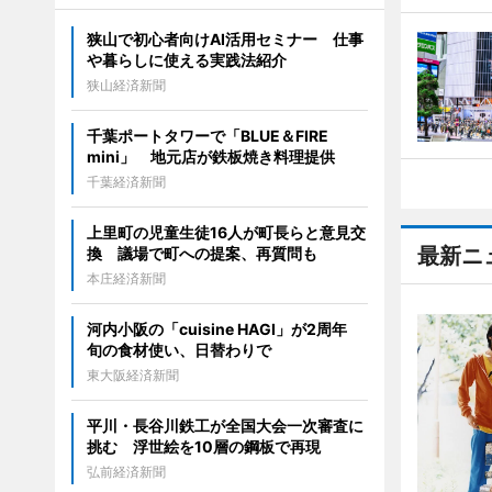
狭山で初心者向けAI活用セミナー 仕事
や暮らしに使える実践法紹介
狭山経済新聞
千葉ポートタワーで「BLUE＆FIRE
mini」 地元店が鉄板焼き料理提供
千葉経済新聞
上里町の児童生徒16人が町長らと意見交
最新ニ
換 議場で町への提案、再質問も
本庄経済新聞
河内小阪の「cuisine HAGI」が2周年
旬の食材使い、日替わりで
東大阪経済新聞
平川・長谷川鉄工が全国大会一次審査に
挑む 浮世絵を10層の鋼板で再現
弘前経済新聞