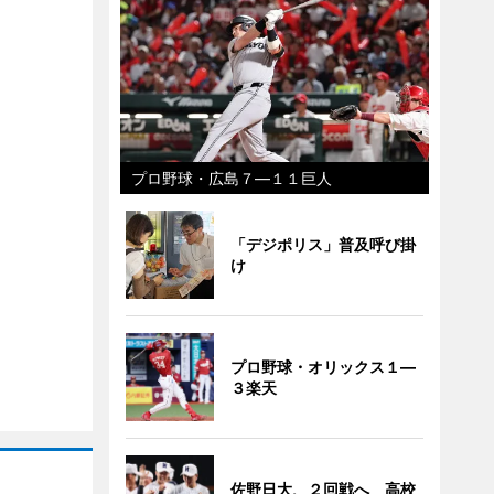
プロ野球・広島７―１１巨人
「デジポリス」普及呼び掛
け
プロ野球・オリックス１―
３楽天
佐野日大、２回戦へ 高校