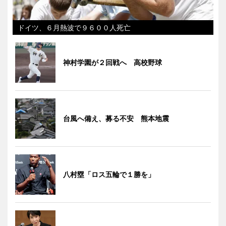
ドイツ、６月熱波で９６００人死亡
神村学園が２回戦へ 高校野球
台風へ備え、募る不安 熊本地震
八村塁「ロス五輪で１勝を」