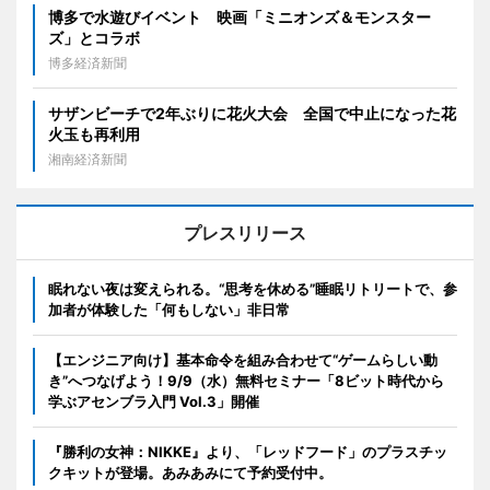
博多で水遊びイベント 映画「ミニオンズ＆モンスター
ズ」とコラボ
博多経済新聞
サザンビーチで2年ぶりに花火大会 全国で中止になった花
火玉も再利用
湘南経済新聞
プレスリリース
眠れない夜は変えられる。“思考を休める”睡眠リトリートで、参
加者が体験した「何もしない」非日常
【エンジニア向け】基本命令を組み合わせて“ゲームらしい動
き”へつなげよう！9/9（水）無料セミナー「8ビット時代から
学ぶアセンブラ入門 Vol.3」開催
『勝利の女神：NIKKE』より、「レッドフード」のプラスチッ
クキットが登場。あみあみにて予約受付中。