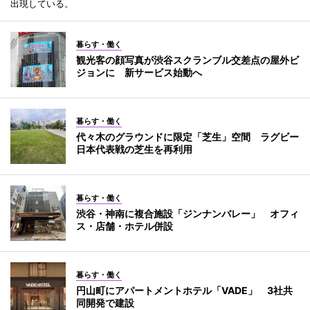
出現している。
暮らす・働く
観光客の顔写真が渋谷スクランブル交差点の屋外ビ
ジョンに 新サービス始動へ
暮らす・働く
代々木のグラウンドに限定「芝生」空間 ラグビー
日本代表戦の芝生を再利用
暮らす・働く
渋谷・神南に複合施設「ジンナンバレー」 オフィ
ス・店舗・ホテル併設
暮らす・働く
円山町にアパートメントホテル「VADE」 3社共
同開発で建設