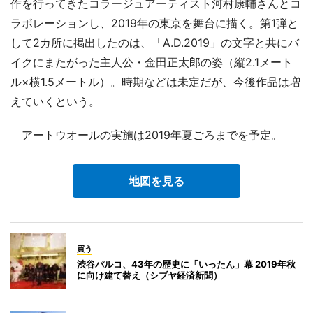
作を行ってきたコラージュアーティスト河村康輔さんとコ
ラボレーションし、2019年の東京を舞台に描く。第1弾と
して2カ所に掲出したのは、「A.D.2019」の文字と共にバ
イクにまたがった主人公・金田正太郎の姿（縦2.1メート
ル×横1.5メートル）。時期などは未定だが、今後作品は増
えていくという。
アートウオールの実施は2019年夏ごろまでを予定。
地図を見る
買う
渋谷パルコ、43年の歴史に「いったん」幕 2019年秋
に向け建て替え（シブヤ経済新聞）