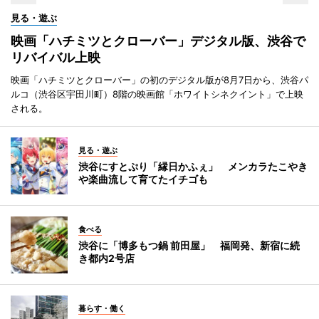
見る・遊ぶ
映画「ハチミツとクローバー」デジタル版、渋谷で
リバイバル上映
映画「ハチミツとクローバー」の初のデジタル版が8月7日から、渋谷パ
ルコ（渋谷区宇田川町）8階の映画館「ホワイトシネクイント」で上映
される。
見る・遊ぶ
渋谷にすとぷり「縁日かふぇ」 メンカラたこやき
や楽曲流して育てたイチゴも
食べる
渋谷に「博多もつ鍋 前田屋」 福岡発、新宿に続
き都内2号店
暮らす・働く