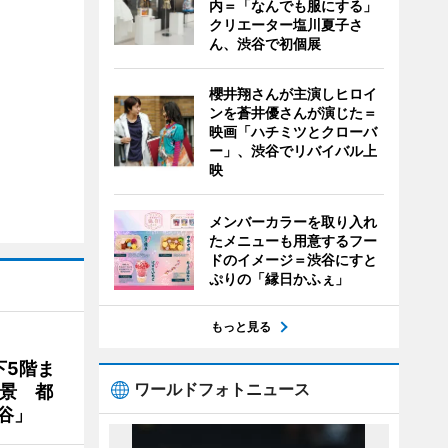
内＝「なんでも服にする」
クリエーター塩川夏子さ
ん、渋谷で初個展
櫻井翔さんが主演しヒロイ
ンを蒼井優さんが演じた＝
映画「ハチミツとクローバ
ー」、渋谷でリバイバル上
映
メンバーカラーを取り入れ
たメニューも用意するフー
ドのイメージ＝渋谷にすと
ぷりの「縁日かふぇ」
もっと見る
下5階ま
ワールドフォトニュース
夜景 都
谷」