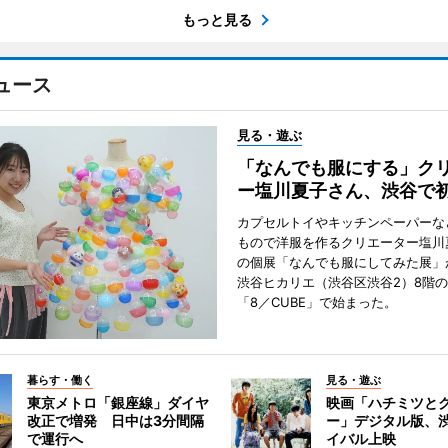
もっと見る
ュース
見る・遊ぶ
「なんでも服にする」ク
ー塩川夏子さん、渋谷で
カプセルトイやキッチンペーパーな
もので洋服を作るクリエーター塩川
の個展「なんでも服にしてみた展」
渋谷ヒカリエ（渋谷区渋谷2）8階
「8／CUBE」で始まった。
暮らす・働く
見る・遊ぶ
東京メトロ「銀座線」ダイヤ
映画「ハチミツと
改正で増発 日中は3分間隔
ー」デジタル版、
で運行へ
イバル上映