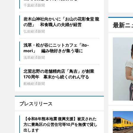
千葉経済新聞
岩木山神社向かいに「お山の花彩食堂 龍
最新ニ
の憩」 和食職人の夫婦が経営
弘前経済新聞
浅草・松が谷にニットカフェ「ito-
mori」 編み物好きが集う場に
浅草経済新聞
北習志野の老舗精肉店「鳥吉」が創業
170周年 幕末から続くのれん守る
船橋経済新聞
プレスリリース
【令和8年熊本地震 復興支援】被災された
方に豊島区の公営住宅等10戸を無償で貸し
出します