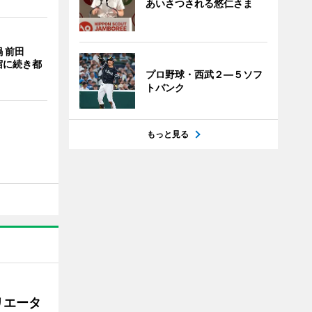
あいさつされる悠仁さま
 前田
宿に続き都
プロ野球・西武２―５ソフ
トバンク
もっと見る
リエータ