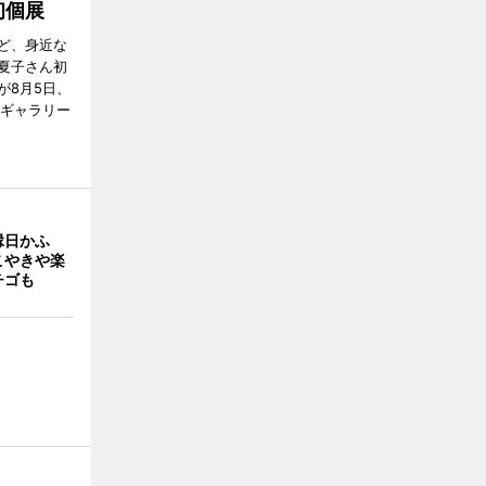
初個展
ど、身近な
夏子さん初
が8月5日、
のギャラリー
縁日かふ
こやきや楽
チゴも