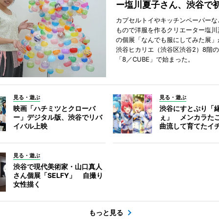
ー塩川夏子さん、渋谷で
カプセルトイやキッチンペーパーな
もので洋服を作るクリエーター塩川
の個展「なんでも服にしてみた展」
渋谷ヒカリエ（渋谷区渋谷2）8階
「8／CUBE」で始まった。
見る・遊ぶ
見る・遊ぶ
映画「ハチミツとクローバ
渋谷にすとぷり「
ー」デジタル版、渋谷でリバ
ぇ」 メンカラた
イバル上映
曲流して育てたイ
見る・遊ぶ
渋谷で現代美術家・山口真人
さん個展「SELFY」 自撮り
女性描く
もっと見る