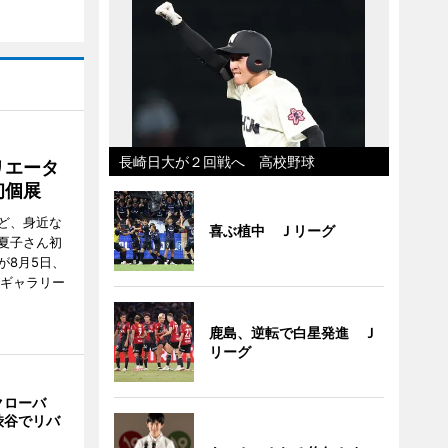
長崎日大が２回戦へ 高校野球
リエータ
初個展
ど、身近な
喜ぶ植中 Ｊリーグ
夏子さん初
が8月5日、
のギャラリー
鹿島、逆転で白星発進 Ｊ
リーグ
クローバ
渋谷でリバ