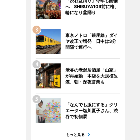
「渋谷盆踊り」今年も開催
へ SHIBUYA109前に櫓、
輪になり盆踊り
東京メトロ「銀座線」ダイ
ヤ改正で増発 日中は3分
間隔で運行へ
渋谷の老舗居酒屋「山家」
が再始動 本店を大規模改
装、朝・深夜営業も
「なんでも服にする」クリ
エーター塩川夏子さん、渋
谷で初個展
もっと見る