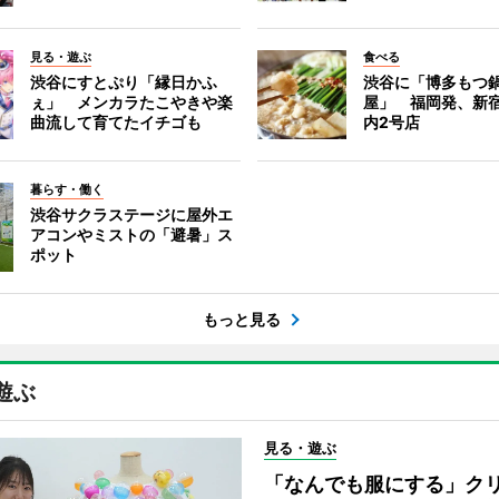
見る・遊ぶ
食べる
渋谷にすとぷり「縁日かふ
渋谷に「博多もつ鍋
ぇ」 メンカラたこやきや楽
屋」 福岡発、新
曲流して育てたイチゴも
内2号店
暮らす・働く
渋谷サクラステージに屋外エ
アコンやミストの「避暑」ス
ポット
もっと見る
遊ぶ
見る・遊ぶ
「なんでも服にする」ク