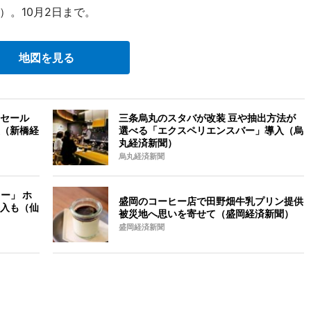
）。10月2日まで。
地図を見る
セール
三条烏丸のスタバが改装 豆や抽出方法が
（新橋経
選べる「エクスペリエンスバー」導入（烏
丸経済新聞）
烏丸経済新聞
ー」 ホ
盛岡のコーヒー店で田野畑牛乳プリン提供
入も（仙
被災地へ思いを寄せて（盛岡経済新聞）
盛岡経済新聞