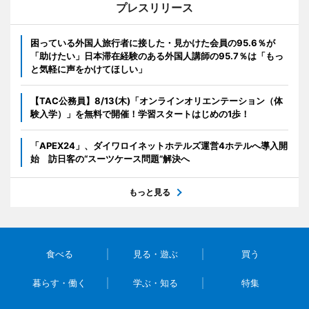
プレスリリース
困っている外国人旅行者に接した・見かけた会員の95.6％が
「助けたい」日本滞在経験のある外国人講師の95.7％は「もっ
と気軽に声をかけてほしい」
【TAC公務員】8/13(木)「オンラインオリエンテーション（体
験入学）」を無料で開催！学習スタートはじめの1歩！
「APEX24」、ダイワロイネットホテルズ運営4ホテルへ導入開
始 訪日客の“スーツケース問題”解決へ
もっと見る
食べる
見る・遊ぶ
買う
暮らす・働く
学ぶ・知る
特集