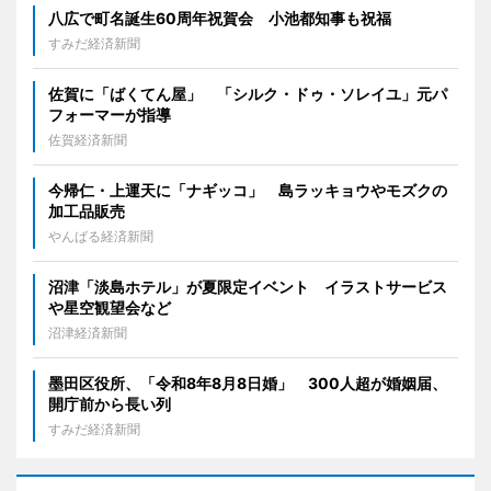
八広で町名誕生60周年祝賀会 小池都知事も祝福
すみだ経済新聞
佐賀に「ばくてん屋」 「シルク・ドゥ・ソレイユ」元パ
フォーマーが指導
佐賀経済新聞
今帰仁・上運天に「ナギッコ」 島ラッキョウやモズクの
加工品販売
やんばる経済新聞
沼津「淡島ホテル」が夏限定イベント イラストサービス
や星空観望会など
沼津経済新聞
墨田区役所、「令和8年8月8日婚」 300人超が婚姻届、
開庁前から長い列
すみだ経済新聞