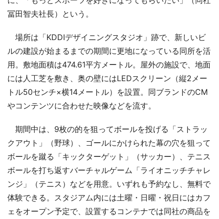
冨田智夫社長）という。
場所は「KDDIデザイニングスタジオ」跡で、新しいビ
ルの建設が始まるまでの期間に更地になっている同所を活
用。敷地面積は474.61平方メートル。屋外の施設で、地面
には人工芝を敷き、奥の壁にはLEDスクリーン（縦2メー
トル50センチ×横14メートル）を設置。同ブランドのCM
やコンテンツに合わせた映像などを流す。
期間中は、9枚の的を狙ってボールを投げる「ストラッ
クアウト」（野球）、ゴールにかけられた幕の穴を狙って
ボールを蹴る「キックターゲット」（サッカー）、テニス
ボールを打ち返すバーチャルゲーム「ライオニッチチャレ
ンジ」（テニス）などを用意。いずれも予約なし、無料で
体験できる。スタジアム内には土曜・日曜・祝日にはカフ
ェをオープン予定で、設置するコンテナでは同社の商品を