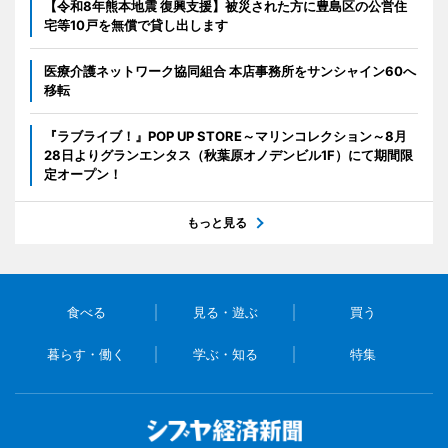
【令和8年熊本地震 復興支援】被災された方に豊島区の公営住
宅等10戸を無償で貸し出します
医療介護ネットワーク協同組合 本店事務所をサンシャイン60へ
移転
『ラブライブ！』POP UP STORE～マリンコレクション～8月
28日よりグランエンタス（秋葉原オノデンビル1F）にて期間限
定オープン！
もっと見る
食べる
見る・遊ぶ
買う
暮らす・働く
学ぶ・知る
特集