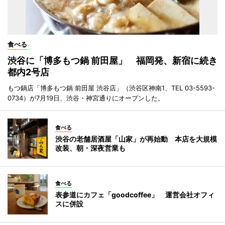
食べる
渋谷に「博多もつ鍋 前田屋」 福岡発、新宿に続き
都内2号店
もつ鍋店「博多もつ鍋 前田屋 渋谷店」（渋谷区神南1、TEL 03-5593-
0734）が7月19日、渋谷・神宮通りにオープンした。
食べる
渋谷の老舗居酒屋「山家」が再始動 本店を大規模
改装、朝・深夜営業も
食べる
表参道にカフェ「goodcoffee」 運営会社オフィ
スに併設