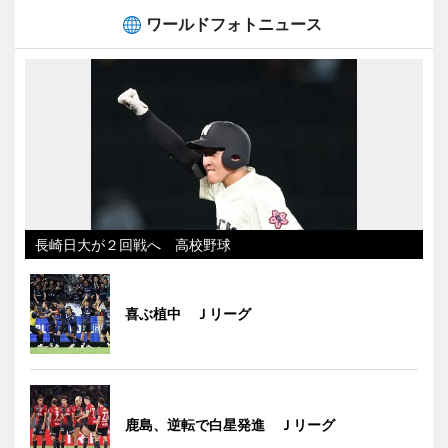
ワールドフォトニュース
長崎日大が２回戦へ 高校野球
喜ぶ植中 Ｊリーグ
鹿島、逆転で白星発進 Ｊリーグ