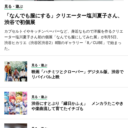
見る・遊ぶ
「なんでも服にする」クリエーター塩川夏子さん、
渋谷で初個展
カプセルトイやキッチンペーパーなど、身近なもので洋服を作るクリエ
ーター塩川夏子さん初の個展「なんでも服にしてみた展」が8月5日、
渋谷ヒカリエ（渋谷区渋谷2）8階のギャラリー「8／CUBE」で始まっ
た。
見る・遊ぶ
映画「ハチミツとクローバー」デジタル版、渋谷で
リバイバル上映
見る・遊ぶ
渋谷にすとぷり「縁日かふぇ」 メンカラたこやき
や楽曲流して育てたイチゴも