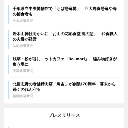
千葉県立中央博物館で「ちば恐竜博」 巨大肉食恐竜や海
の捕食者も
千葉経済新聞
岩木山神社向かいに「お山の花彩食堂 龍の憩」 和食職人
の夫婦が経営
弘前経済新聞
浅草・松が谷にニットカフェ「ito-mori」 編み物好きが
集う場に
浅草経済新聞
北習志野の老舗精肉店「鳥吉」が創業170周年 幕末から
続くのれん守る
船橋経済新聞
プレスリリース