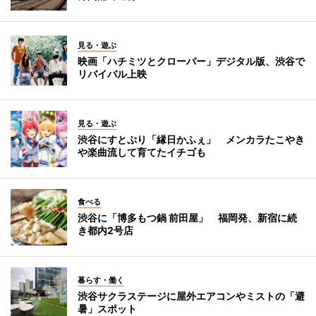
見る・遊ぶ
映画「ハチミツとクローバー」デジタル版、渋谷で
リバイバル上映
見る・遊ぶ
渋谷にすとぷり「縁日かふぇ」 メンカラたこやき
や楽曲流して育てたイチゴも
食べる
渋谷に「博多もつ鍋 前田屋」 福岡発、新宿に続
き都内2号店
暮らす・働く
渋谷サクラステージに屋外エアコンやミストの「避
暑」スポット