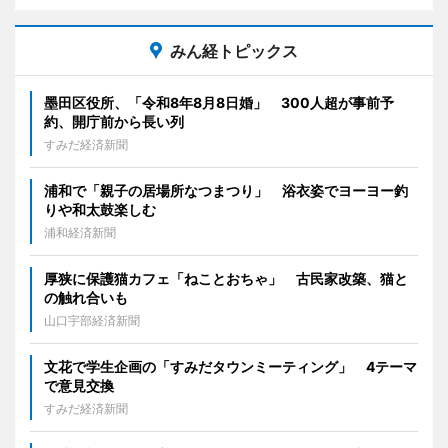
みん経トピックス
墨田区役所、「令和8年8月8日婚」 300人超が事前予
約、開庁前から長い列
すみだ経済新聞
浦和で「親子の居場所なつまつり」 浴衣姿でヨーヨー釣
りや和太鼓楽しむ
浦和経済新聞
厚狭に保護猫カフェ「ねことおちゃ」 古民家改築、猫と
の触れ合いも
山口宇部経済新聞
文花で学生企画の「すみだタウンミーティング」 4テーマ
で意見交換
すみだ経済新聞