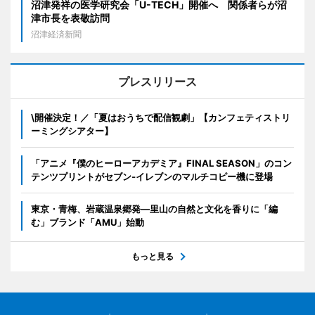
沼津発祥の医学研究会「U-TECH」開催へ 関係者らが沼
津市長を表敬訪問
沼津経済新聞
プレスリリース
\開催決定！／「夏はおうちで配信観劇」【カンフェティストリ
ーミングシアター】
「アニメ『僕のヒーローアカデミア』FINAL SEASON」のコン
テンツプリントがセブン‐イレブンのマルチコピー機に登場
東京・青梅、岩蔵温泉郷発―里山の自然と文化を香りに「編
む」ブランド「AMU」始動
もっと見る