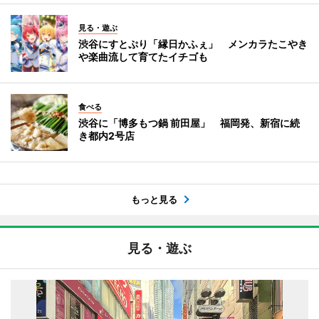
見る・遊ぶ
渋谷にすとぷり「縁日かふぇ」 メンカラたこやき
や楽曲流して育てたイチゴも
食べる
渋谷に「博多もつ鍋 前田屋」 福岡発、新宿に続
き都内2号店
もっと見る
見る・遊ぶ