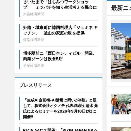
さいたまで「はちみつワークショッ
最新ニ
プ」 ミツバチを知り生活考える機会に
大宮経済新聞
姫路・城東町に韓国料理店「ジュミネ キ
ッチン」 釜山の家庭の味を提供
姫路経済新聞
博多駅前に「西日本シティビル」開業、
商業ゾーンは飲食5店
博多経済新聞
プレスリリース
「生成AI企画術-AI活用は問いが9割」と題
して、株式会社オクノテ 代表取締役 清水 覚
氏によるセミナーを2026年9月16日(水)に
開催!!
RIZIN.54にて開催！「RIZIN JAPAN GP ヘ