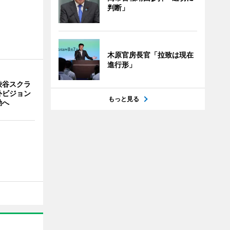
判断」
木原官房長官「拉致は現在
進行形」
渋谷スクラ
外ビジョン
もっと見る
動へ