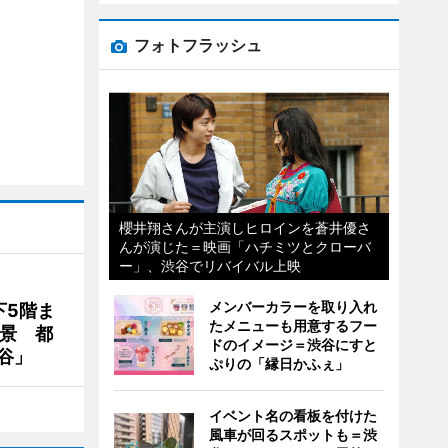
フォトフラッシュ
櫻井翔さんが主演しヒロインを蒼井優さ
んが演じた＝映画「ハチミツとクローバ
ー」、渋谷でリバイバル上映
メンバーカラーを取り入れ
下5階ま
たメニューも用意するフー
夜景 都
ドのイメージ＝渋谷にすと
谷」
ぷりの「縁日かふぇ」
イベント名の看板を付けた
風車が回るスポットも＝渋