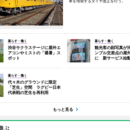
車を増発するダイヤ改正を行う。
暮らす・働く
暮らす・働く
渋谷サクラステージに屋外エ
観光客の顔写真が
アコンやミストの「避暑」ス
ンブル交差点の屋
ポット
に 新サービス始
暮らす・働く
代々木のグラウンドに限定
「芝生」空間 ラグビー日本
代表戦の芝生を再利用
もっと見る
遊ぶ