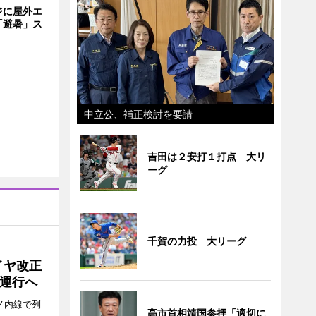
ジに屋外エ
「避暑」ス
中立公、補正検討を要請
吉田は２安打１打点 大リ
ーグ
千賀の力投 大リーグ
イヤ改正
運行へ
ノ内線で列
高市首相靖国参拝「適切に