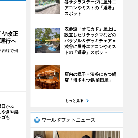
谷サクラステージに屋外エ
アコンやミストの「避暑」
スポット
表参道「オモカド」屋上に
イヤ改正
設置したリラックマなどの
運行へ
パラソル＆デッキチェア＝
渋谷に屋外エアコンやミス
ノ内線で列
トの「避暑」スポット
店内の様子＝渋谷にもつ鍋
店「博多もつ鍋 前田屋」
もっと見る
縁日かふ
こやきや楽
チゴも
ワールドフォトニュース