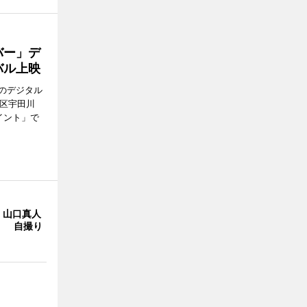
バー」デ
バル上映
のデジタル
谷区宇田川
イント」で
・山口真人
Y」 自撮り