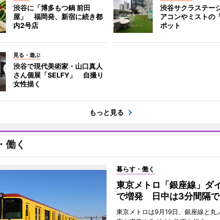
渋谷に「博多もつ鍋 前田
渋谷サクラステー
屋」 福岡発、新宿に続き都
アコンやミストの
内2号店
ポット
見る・遊ぶ
渋谷で現代美術家・山口真人
さん個展「SELFY」 自撮り
女性描く
もっと見る
・働く
暮らす・働く
東京メトロ「銀座線」ダ
で増発 日中は3分間隔で
東京メトロは9月19日、銀座線と丸