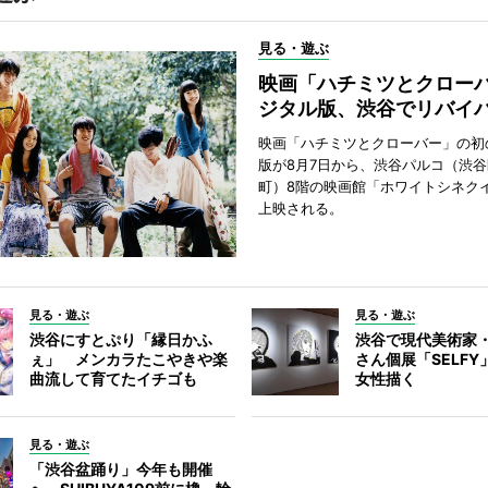
見る・遊ぶ
映画「ハチミツとクロー
ジタル版、渋谷でリバイ
映画「ハチミツとクローバー」の初
版が8月7日から、渋谷パルコ（渋
町）8階の映画館「ホワイトシネク
上映される。
見る・遊ぶ
見る・遊ぶ
渋谷にすとぷり「縁日かふ
渋谷で現代美術家
ぇ」 メンカラたこやきや楽
さん個展「SELF
曲流して育てたイチゴも
女性描く
見る・遊ぶ
「渋谷盆踊り」今年も開催