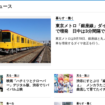
ュース
暮らす・働く
東京メトロ「銀座線」ダ
で増発 日中は3分間隔で
東京メトロは9月19日、銀座線と丸
車を増発するダイヤ改正を行う。
見る・遊ぶ
見る・遊ぶ
映画「ハチミツとクローバ
渋谷にすとぷり「
ー」デジタル版、渋谷でリバ
ぇ」 メンカラた
イバル上映
曲流して育てたイ
食べる
暮らす・働く