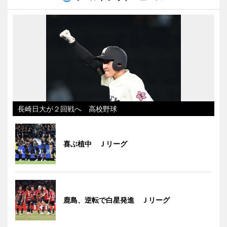
長崎日大が２回戦へ 高校野球
喜ぶ植中 Ｊリーグ
鹿島、逆転で白星発進 Ｊリーグ