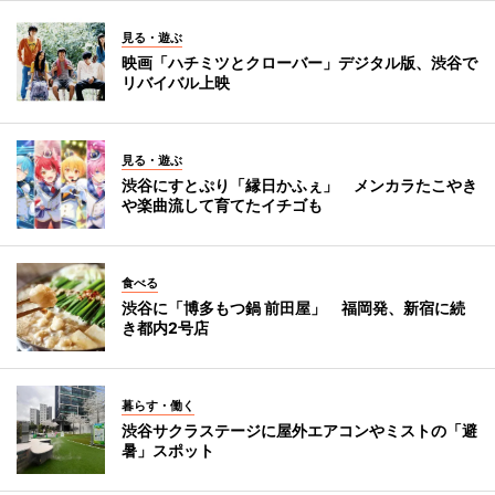
見る・遊ぶ
映画「ハチミツとクローバー」デジタル版、渋谷で
リバイバル上映
見る・遊ぶ
渋谷にすとぷり「縁日かふぇ」 メンカラたこやき
や楽曲流して育てたイチゴも
食べる
渋谷に「博多もつ鍋 前田屋」 福岡発、新宿に続
き都内2号店
暮らす・働く
渋谷サクラステージに屋外エアコンやミストの「避
暑」スポット