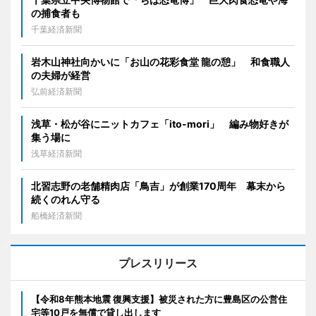
の捕食者も
千葉経済新聞
岩木山神社向かいに「お山の花彩食堂 龍の憩」 和食職人
の夫婦が経営
弘前経済新聞
浅草・松が谷にニットカフェ「ito-mori」 編み物好きが
集う場に
浅草経済新聞
北習志野の老舗精肉店「鳥吉」が創業170周年 幕末から
続くのれん守る
船橋経済新聞
プレスリリース
【令和8年熊本地震 復興支援】被災された方に豊島区の公営住
宅等10戸を無償で貸し出します