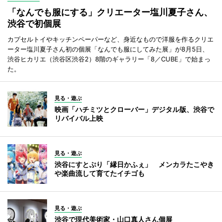
「なんでも服にする」クリエーター塩川夏子さん、
渋谷で初個展
カプセルトイやキッチンペーパーなど、身近なもので洋服を作るクリエ
ーター塩川夏子さん初の個展「なんでも服にしてみた展」が8月5日、
渋谷ヒカリエ（渋谷区渋谷2）8階のギャラリー「8／CUBE」で始まっ
た。
見る・遊ぶ
映画「ハチミツとクローバー」デジタル版、渋谷で
リバイバル上映
見る・遊ぶ
渋谷にすとぷり「縁日かふぇ」 メンカラたこやき
や楽曲流して育てたイチゴも
見る・遊ぶ
渋谷で現代美術家・山口真人さん個展