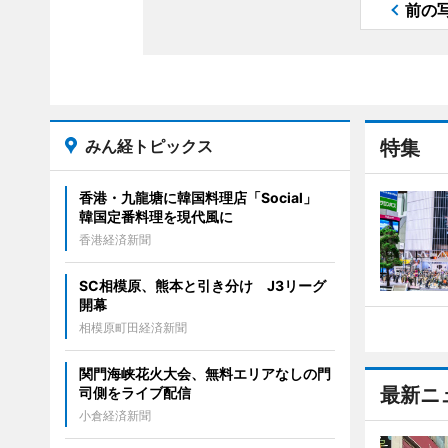
前の
みん経トピックス
特集
香港・九龍塘に韓国料理店「Social」
韓国定番料理を現代風に
香港経済新聞
SC相模原、熊本と引き分け J3リーグ
開幕
相模原町田経済新聞
関門海峡花火大会、無料エリアなしの門
最新ニ
司側をライブ配信
小倉経済新聞