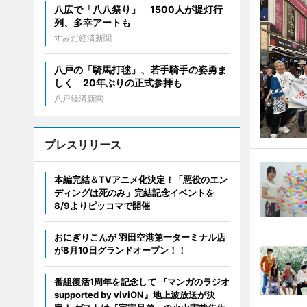
八広で「八八祭り」 1500人が提灯行
列、多幸アートも
すみだ経済新聞
八戸の「騎馬打毬」、若手騎手の姿勇ま
しく 20年ぶりの正式参拝も
八戸経済新聞
プレスリリース
本編完結＆TVアニメ化決定！「悪役のエン
ディングは死のみ」完結記念イベントを
8/9よりピッコマで開催
おにぎりこんが 羽田空港第一ターミナル店
が8月10日グランドオープン！！
番組復活1周年を記念して 『マンガのラジオ
supported by viviON』地上波放送が決