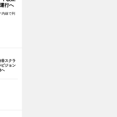
運行へ
ノ内線で列
渋谷スクラ
外ビジョン
動へ