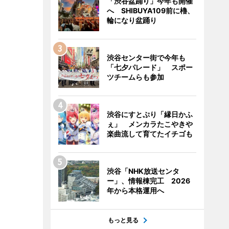
「渋谷盆踊り」今年も開催
へ SHIBUYA109前に櫓、
輪になり盆踊り
渋谷センター街で今年も
「七夕パレード」 スポー
ツチームらも参加
渋谷にすとぷり「縁日かふ
ぇ」 メンカラたこやきや
楽曲流して育てたイチゴも
渋谷「NHK放送センタ
ー」、情報棟完工 2026
年から本格運用へ
もっと見る