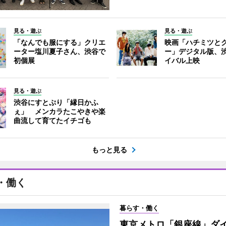
見る・遊ぶ
見る・遊ぶ
「なんでも服にする」クリエ
映画「ハチミツと
ーター塩川夏子さん、渋谷で
ー」デジタル版、
初個展
イバル上映
見る・遊ぶ
渋谷にすとぷり「縁日かふ
ぇ」 メンカラたこやきや楽
曲流して育てたイチゴも
もっと見る
・働く
暮らす・働く
東京メトロ「銀座線」ダ