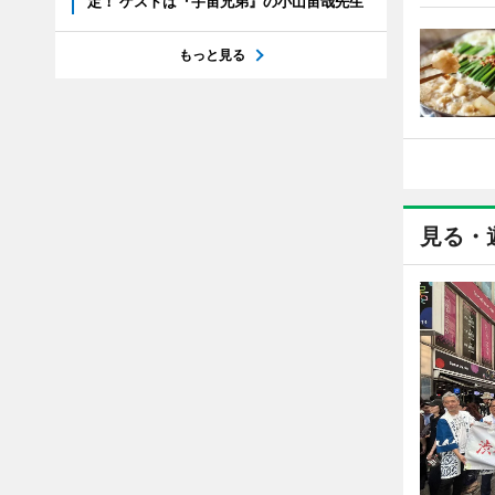
定！ ゲストは『宇宙兄弟』の小山宙哉先生
もっと見る
見る・