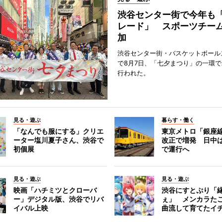
渋谷センター街で今年も
レード」 スポーツチー
加
渋谷センター街・バスケットボール
で8月7日、「七夕まつり」の一環
行われた。
見る・遊ぶ
暮らす・働く
「なんでも服にする」クリエ
東京メトロ「銀座
ーター塩川夏子さん、渋谷で
改正で増発 日中
初個展
で運行へ
見る・遊ぶ
見る・遊ぶ
映画「ハチミツとクローバ
渋谷にすとぷり「
ー」デジタル版、渋谷でリバ
ぇ」 メンカラた
イバル上映
曲流して育てたイ