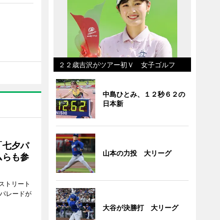
２２歳吉沢がツアー初Ｖ 女子ゴルフ
中島ひとみ、１２秒６２の
日本新
「七夕パ
山本の力投 大リーグ
ムらも参
ストリート
でパレードが
大谷が決勝打 大リーグ