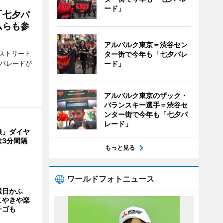
ード」
「七夕パ
ムらも参
アルバルク東京＝渋谷セン
ストリート
ター街で今年も「七夕パレ
でパレードが
ード」
アルバルク東京のザック・
バランスキー選手＝渋谷セ
ンター街で今年も「七夕パ
レード」
線」ダイヤ
は3分間隔
もっと見る
ワールドフォトニュース
縁日かふ
こやきや楽
チゴも