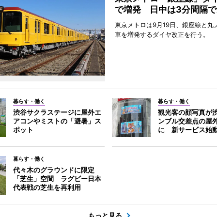
で増発 日中は3分間隔で
東京メトロは9月19日、銀座線と丸
車を増発するダイヤ改正を行う。
暮らす・働く
暮らす・働く
渋谷サクラステージに屋外エ
観光客の顔写真が
アコンやミストの「避暑」ス
ンブル交差点の屋
ポット
に 新サービス始
暮らす・働く
代々木のグラウンドに限定
「芝生」空間 ラグビー日本
代表戦の芝生を再利用
もっと見る