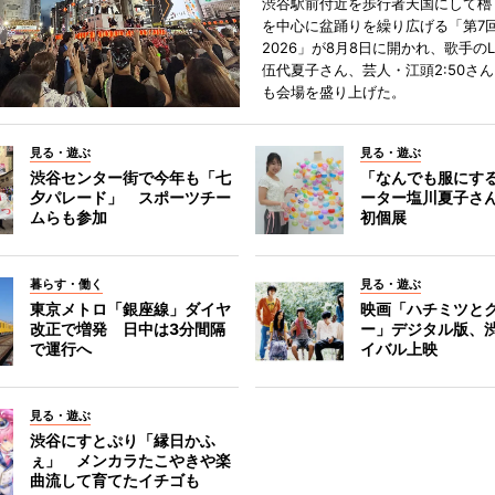
渋谷駅前付近を歩行者天国にして櫓
を中心に盆踊りを繰り広げる「第7
2026」が8月8日に開かれ、歌手のL
伍代夏子さん、芸人・江頭2:50さ
も会場を盛り上げた。
見る・遊ぶ
見る・遊ぶ
渋谷センター街で今年も「七
「なんでも服にす
夕パレード」 スポーツチー
ーター塩川夏子さ
ムらも参加
初個展
暮らす・働く
見る・遊ぶ
東京メトロ「銀座線」ダイヤ
映画「ハチミツと
改正で増発 日中は3分間隔
ー」デジタル版、
で運行へ
イバル上映
見る・遊ぶ
渋谷にすとぷり「縁日かふ
ぇ」 メンカラたこやきや楽
曲流して育てたイチゴも