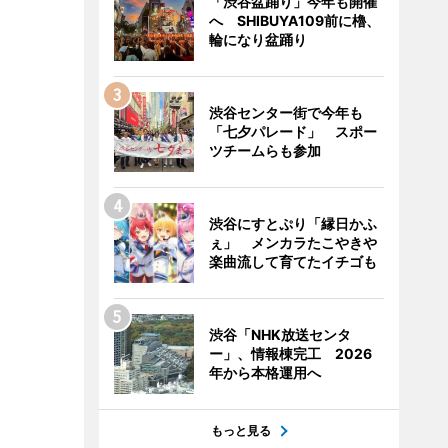
「渋谷盆踊り」今年も開催
へ SHIBUYA109前に櫓、
輪になり盆踊り
渋谷センター街で今年も
「七夕パレード」 スポー
ツチームらも参加
渋谷にすとぷり「縁日かふ
ぇ」 メンカラたこやきや
楽曲流して育てたイチゴも
渋谷「NHK放送センタ
ー」、情報棟完工 2026
年から本格運用へ
もっと見る