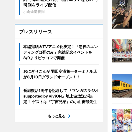
司側をライブ配信
小倉経済新聞
プレスリリース
本編完結＆TVアニメ化決定！「悪役のエン
ディングは死のみ」完結記念イベントを
8/9よりピッコマで開催
おにぎりこんが 羽田空港第一ターミナル店
が8月10日グランドオープン！！
番組復活1周年を記念して 『マンガのラジオ
supported by viviON』地上波放送が決
定！ ゲストは『宇宙兄弟』の小山宙哉先生
もっと見る