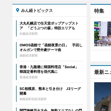
みん経トピックス
特集
大丸札幌店で任天堂ポップアップスト
ア 「どうぶつの森」特設エリアも
札幌経済新聞
OMO5函館で「函館夜景の日」 手回し
オルガンで野外劇テーマ曲
函館経済新聞
香港・九龍塘に韓国料理店「Social」
最新ニ
韓国定番料理を現代風に
香港経済新聞
SC相模原、熊本と引き分け J3リーグ
開幕
相模原町田経済新聞
関門海峡花火大会、無料エリアなしの門