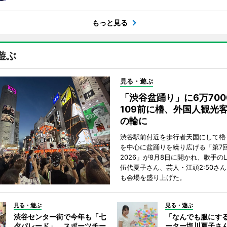
もっと見る
遊ぶ
見る・遊ぶ
「渋谷盆踊り」に6万70
109前に櫓、外国人観光
の輪に
渋谷駅前付近を歩行者天国にして櫓
を中心に盆踊りを繰り広げる「第7
2026」が8月8日に開かれ、歌手のL
伍代夏子さん、芸人・江頭2:50さ
も会場を盛り上げた。
見る・遊ぶ
見る・遊ぶ
渋谷センター街で今年も「七
「なんでも服にす
夕パレード」 スポーツチー
ーター塩川夏子さ