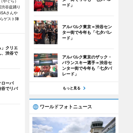
（やぐら）
ード」
回渋谷盆踊り
iSAさんや
んらゲスト陣
アルバルク東京＝渋谷セン
ター街で今年も「七夕パレ
ード」
る」クリエ
ん、渋谷で
アルバルク東京のザック・
バランスキー選手＝渋谷セ
ンター街で今年も「七夕パ
レード」
クローバ
渋谷でリバ
もっと見る
ワールドフォトニュース