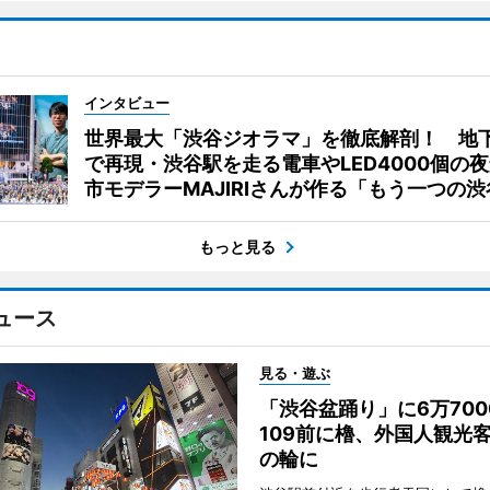
インタビュー
世界最大「渋谷ジオラマ」を徹底解剖！ 地
で再現・渋谷駅を走る電車やLED4000個の
市モデラーMAJIRIさんが作る「もう一つの渋
もっと見る
ュース
見る・遊ぶ
「渋谷盆踊り」に6万70
109前に櫓、外国人観光
の輪に