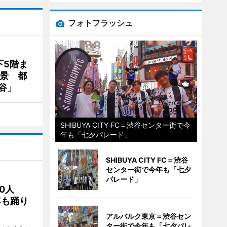
フォトフラッシュ
下5階ま
夜景 都
谷」
SHIBUYA CITY FC＝渋谷センター街で今
年も「七夕パレード」
SHIBUYA CITY FC＝渋谷
センター街で今年も「七夕
パレード」
00人
客も踊り
アルバルク東京＝渋谷セン
ター街で今年も「七夕パレ