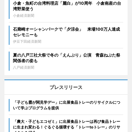
小倉・魚町の台湾料理店「麗白」が10周年 小倉南産の台
湾野菜使う
小倉経済新聞
石廊崎オーシャンパークで「夕涼会」 来場100万人達成
セレモニーも
伊豆下田経済新聞
夏の八戸三社大祭で冬の「えんぶり」公演 青森ねぶた祭
関係者の姿も
八戸経済新聞
プレスリリース
「子ども霞が関見学デー」に出展食品トレーのリサイクルにつ
いて学ぶプログラムを提供
「農大・子どもエコゼミ」に出展食品トレーは再び食品トレー
に生まれ変わる！ぐるぐる循環する「トレーtoトレー」のリサ