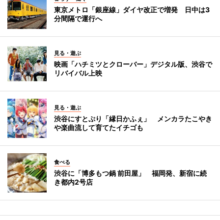
東京メトロ「銀座線」ダイヤ改正で増発 日中は3
分間隔で運行へ
見る・遊ぶ
映画「ハチミツとクローバー」デジタル版、渋谷で
リバイバル上映
見る・遊ぶ
渋谷にすとぷり「縁日かふぇ」 メンカラたこやき
や楽曲流して育てたイチゴも
食べる
渋谷に「博多もつ鍋 前田屋」 福岡発、新宿に続
き都内2号店