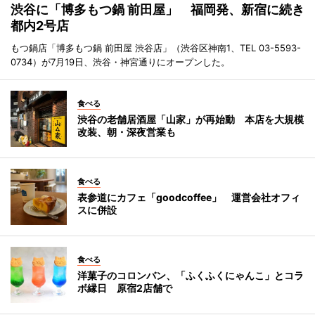
渋谷に「博多もつ鍋 前田屋」 福岡発、新宿に続き
都内2号店
もつ鍋店「博多もつ鍋 前田屋 渋谷店」（渋谷区神南1、TEL 03-5593-
0734）が7月19日、渋谷・神宮通りにオープンした。
食べる
渋谷の老舗居酒屋「山家」が再始動 本店を大規模
改装、朝・深夜営業も
食べる
表参道にカフェ「goodcoffee」 運営会社オフィ
スに併設
食べる
洋菓子のコロンバン、「ふくふくにゃんこ」とコラ
ボ縁日 原宿2店舗で