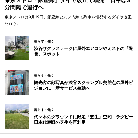
東京メトロ「銀座線」ダイヤ改正で増発 日中は3
分間隔で運行へ
東京メトロは9月19日、銀座線と丸ノ内線で列車を増発するダイヤ改正
を行う。
暮らす・働く
渋谷サクラステージに屋外エアコンやミストの「避
暑」スポット
暮らす・働く
観光客の顔写真が渋谷スクランブル交差点の屋外ビ
ジョンに 新サービス始動へ
暮らす・働く
代々木のグラウンドに限定「芝生」空間 ラグビー
日本代表戦の芝生を再利用