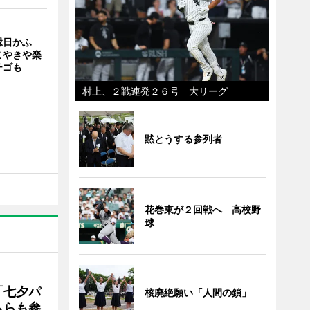
縁日かふ
こやきや楽
チゴも
村上、２戦連発２６号 大リーグ
黙とうする参列者
花巻東が２回戦へ 高校野
球
「七夕パ
核廃絶願い「人間の鎖」
ムらも参