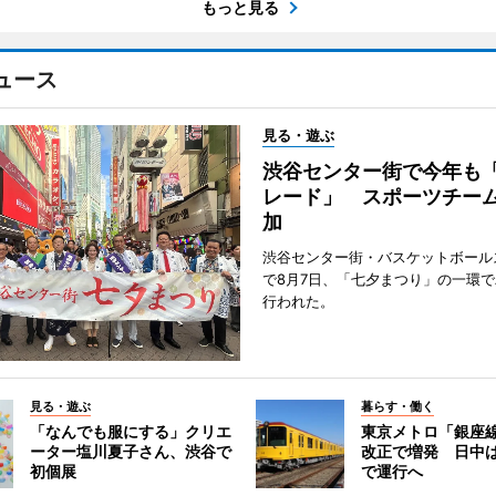
もっと見る
ュース
見る・遊ぶ
渋谷センター街で今年も
レード」 スポーツチー
加
渋谷センター街・バスケットボール
で8月7日、「七夕まつり」の一環
行われた。
見る・遊ぶ
暮らす・働く
「なんでも服にする」クリエ
東京メトロ「銀座
ーター塩川夏子さん、渋谷で
改正で増発 日中
初個展
で運行へ