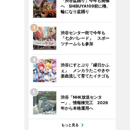
「渋谷盆踊り」今年も開催
へ SHIBUYA109前に櫓、
輪になり盆踊り
渋谷センター街で今年も
「七夕パレード」 スポー
ツチームらも参加
渋谷にすとぷり「縁日かふ
ぇ」 メンカラたこやきや
楽曲流して育てたイチゴも
渋谷「NHK放送センタ
ー」、情報棟完工 2026
年から本格運用へ
もっと見る