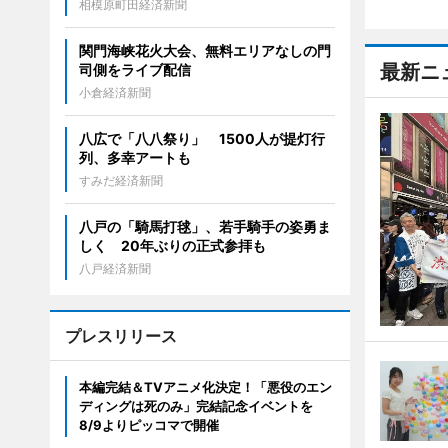
相模原町田経済新聞
関門海峡花火大会、無料エリアなしの門
最新ニ
司側をライブ配信
小倉経済新聞
八広で「八八祭り」 1500人が提灯行
列、多幸アートも
すみだ経済新聞
八戸の「騎馬打毬」、若手騎手の姿勇ま
しく 20年ぶりの正式参拝も
八戸経済新聞
プレスリリース
本編完結＆TVアニメ化決定！「悪役のエン
ディングは死のみ」完結記念イベントを
8/9よりピッコマで開催