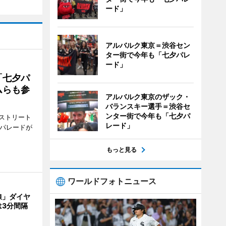
ード」
アルバルク東京＝渋谷セン
ター街で今年も「七夕パレ
ード」
「七夕パ
ムらも参
アルバルク東京のザック・
バランスキー選手＝渋谷セ
ンター街で今年も「七夕パ
ストリート
レード」
でパレードが
もっと見る
ワールドフォトニュース
線」ダイヤ
は3分間隔