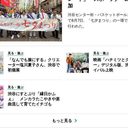
加
渋谷センター街・バスケットボール
で8月7日、「七夕まつり」の一環
行われた。
見る・遊ぶ
見る・遊ぶ
「なんでも服にする」クリエ
映画「ハチミツと
ーター塩川夏子さん、渋谷で
ー」デジタル版、
初個展
イバル上映
見る・遊ぶ
渋谷にすとぷり「縁日かふ
ぇ」 メンカラたこやきや楽
曲流して育てたイチゴも
もっと見る