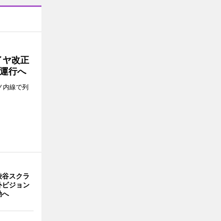
イヤ改正
運行へ
ノ内線で列
渋谷スクラ
外ビジョン
動へ