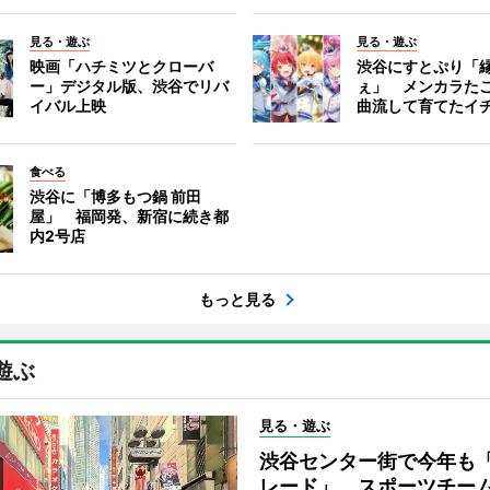
見る・遊ぶ
見る・遊ぶ
映画「ハチミツとクローバ
渋谷にすとぷり「
ー」デジタル版、渋谷でリバ
ぇ」 メンカラた
イバル上映
曲流して育てたイ
食べる
渋谷に「博多もつ鍋 前田
屋」 福岡発、新宿に続き都
内2号店
もっと見る
遊ぶ
見る・遊ぶ
渋谷センター街で今年も
レード」 スポーツチー