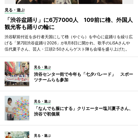
見る・遊ぶ
「渋谷盆踊り」に6万7000人 109前に櫓、外国人
観光客も踊りの輪に
渋谷駅前付近を歩行者天国にして櫓（やぐら）を中心に盆踊りを繰り広
げる「第7回渋谷盆踊り2026」が8月8日に開かれ、歌手のLiSAさんや
伍代夏子さん、芸人・江頭2:50さんらゲスト陣も会場を盛り上げた。
見る・遊ぶ
渋谷センター街で今年も「七夕パレード」 スポー
ツチームらも参加
見る・遊ぶ
「なんでも服にする」クリエーター塩川夏子さん、
渋谷で初個展
見る・遊ぶ