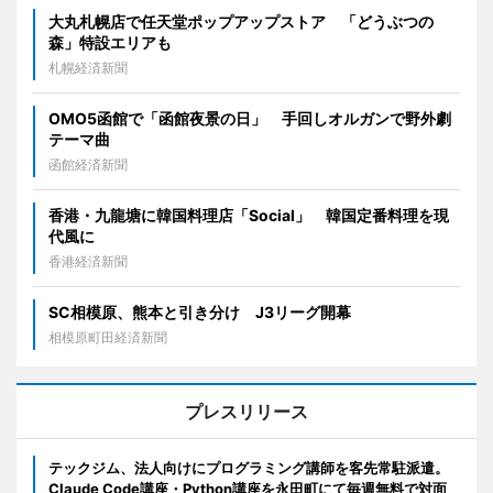
大丸札幌店で任天堂ポップアップストア 「どうぶつの
森」特設エリアも
札幌経済新聞
OMO5函館で「函館夜景の日」 手回しオルガンで野外劇
テーマ曲
函館経済新聞
香港・九龍塘に韓国料理店「Social」 韓国定番料理を現
代風に
香港経済新聞
SC相模原、熊本と引き分け J3リーグ開幕
相模原町田経済新聞
プレスリリース
テックジム、法人向けにプログラミング講師を客先常駐派遣。
Claude Code講座・Python講座を永田町にて毎週無料で対面