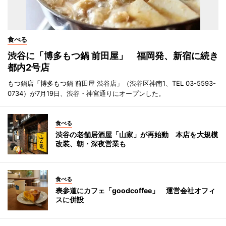
食べる
渋谷に「博多もつ鍋 前田屋」 福岡発、新宿に続き
都内2号店
もつ鍋店「博多もつ鍋 前田屋 渋谷店」（渋谷区神南1、TEL 03-5593-
0734）が7月19日、渋谷・神宮通りにオープンした。
食べる
渋谷の老舗居酒屋「山家」が再始動 本店を大規模
改装、朝・深夜営業も
食べる
表参道にカフェ「goodcoffee」 運営会社オフィ
スに併設