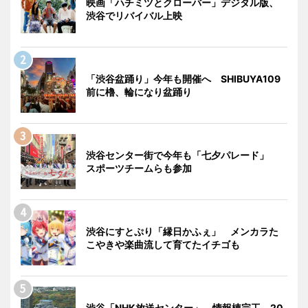
映画「ハチミツとクローバー」デジタル版、
渋谷でリバイバル上映
「渋谷盆踊り」今年も開催へ SHIBUYA109
前に櫓、輪になり盆踊り
渋谷センター街で今年も「七夕パレード」
スポーツチームらも参加
渋谷にすとぷり「縁日かふぇ」 メンカラた
こやきや楽曲流して育てたイチゴも
渋谷「NHK放送センター」、情報棟完工 20