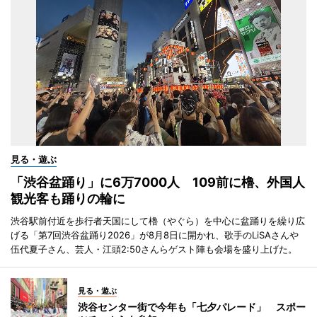
見る・遊ぶ
「渋谷盆踊り」に6万7000人 109前に櫓、外国人
観光客も踊りの輪に
渋谷駅前付近を歩行者天国にして櫓（やぐら）を中心に盆踊りを繰り広
げる「第7回渋谷盆踊り2026」が8月8日に開かれ、歌手のLiSAさんや
伍代夏子さん、芸人・江頭2:50さんらゲスト陣も会場を盛り上げた。
見る・遊ぶ
渋谷センター街で今年も「七夕パレード」 スポー