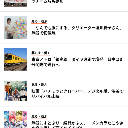
ツチームらも参加
見る・遊ぶ
「なんでも服にする」クリエーター塩川夏子さん、
渋谷で初個展
暮らす・働く
東京メトロ「銀座線」ダイヤ改正で増発 日中は3
分間隔で運行へ
見る・遊ぶ
映画「ハチミツとクローバー」デジタル版、渋谷で
リバイバル上映
見る・遊ぶ
渋谷にすとぷり「縁日かふぇ」 メンカラたこやき
や楽曲流して育てたイチゴも