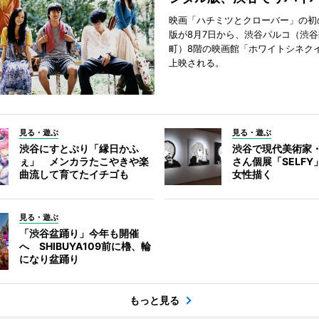
映画「ハチミツとクローバー」の初
版が8月7日から、渋谷パルコ（渋
町）8階の映画館「ホワイトシネク
上映される。
見る・遊ぶ
見る・遊ぶ
渋谷にすとぷり「縁日かふ
渋谷で現代美術家
ぇ」 メンカラたこやきや楽
さん個展「SELF
曲流して育てたイチゴも
女性描く
見る・遊ぶ
「渋谷盆踊り」今年も開催
へ SHIBUYA109前に櫓、輪
になり盆踊り
もっと見る