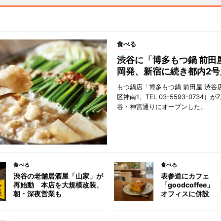
食べる
渋谷に「博多もつ鍋 前田
岡発、新宿に続き都内2号
もつ鍋店「博多もつ鍋 前田屋 渋谷
区神南1、TEL 03-5593-0734）が
谷・神宮通りにオープンした。
食べる
食べる
渋谷の老舗居酒屋「山家」が
表参道にカフェ
再始動 本店を大規模改装、
「goodcoffee
朝・深夜営業も
オフィスに併設