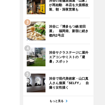
渋谷の老舗居酒屋「山家」
が再始動 本店を大規模改
装、朝・深夜営業も
渋谷に「博多もつ鍋 前田
屋」 福岡発、新宿に続き
都内2号店
渋谷サクラステージに屋外
エアコンやミストの「避
暑」スポット
渋谷で現代美術家・山口真
人さん個展「SELFY」 自
撮り女性描く
もっと見る