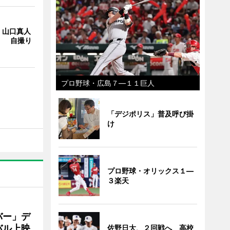
・山口真人
Y」 自撮り
プロ野球・広島７―１１巨人
「デジポリス」普及呼び掛
け
プロ野球・オリックス１―
３楽天
バー」デ
バル上映
佐野日大、２回戦へ 高校