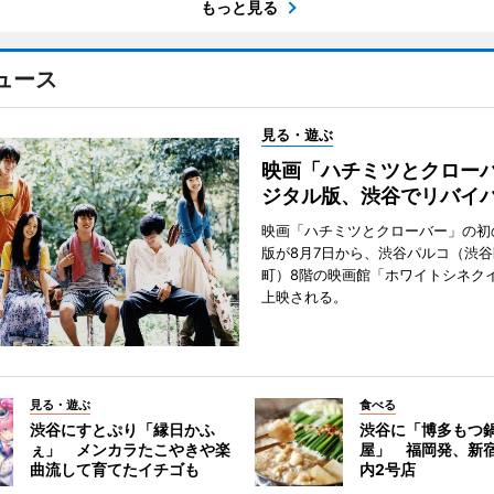
もっと見る
ュース
見る・遊ぶ
映画「ハチミツとクロー
ジタル版、渋谷でリバイ
映画「ハチミツとクローバー」の初
版が8月7日から、渋谷パルコ（渋
町）8階の映画館「ホワイトシネク
上映される。
見る・遊ぶ
食べる
渋谷にすとぷり「縁日かふ
渋谷に「博多もつ鍋
ぇ」 メンカラたこやきや楽
屋」 福岡発、新
曲流して育てたイチゴも
内2号店