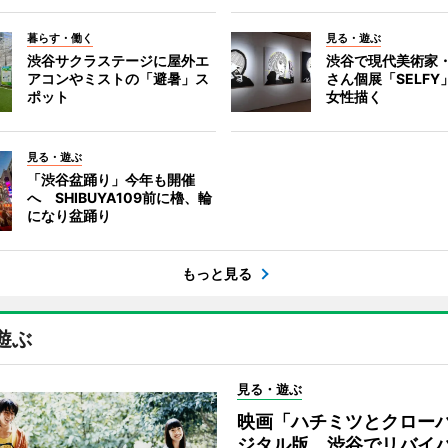
暮らす・働く
見る・遊ぶ
渋谷サクラステージに屋外エ
渋谷で現代美術家
アコンやミストの「避暑」ス
さん個展「SELF
ポット
女性描く
見る・遊ぶ
「渋谷盆踊り」今年も開催
へ SHIBUYA109前に櫓、輪
になり盆踊り
もっと見る
遊ぶ
見る・遊ぶ
映画「ハチミツとクロー
ジタル版、渋谷でリバイ