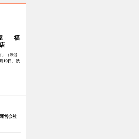
屋」 福
店
店」（渋谷
7月19日、渋
」 運営会社