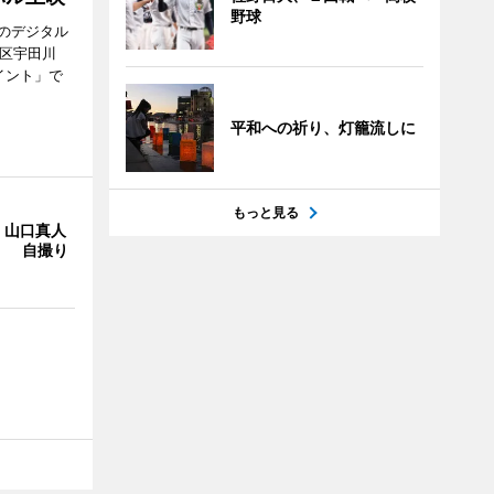
野球
のデジタル
谷区宇田川
イント」で
平和への祈り、灯籠流しに
もっと見る
・山口真人
Y」 自撮り