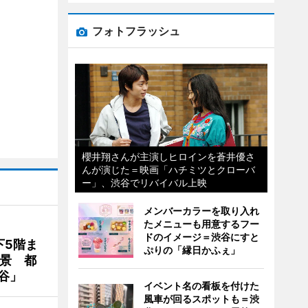
フォトフラッシュ
櫻井翔さんが主演しヒロインを蒼井優さ
んが演じた＝映画「ハチミツとクローバ
ー」、渋谷でリバイバル上映
メンバーカラーを取り入れ
たメニューも用意するフー
ドのイメージ＝渋谷にすと
下5階ま
ぷりの「縁日かふぇ」
夜景 都
谷」
イベント名の看板を付けた
風車が回るスポットも＝渋