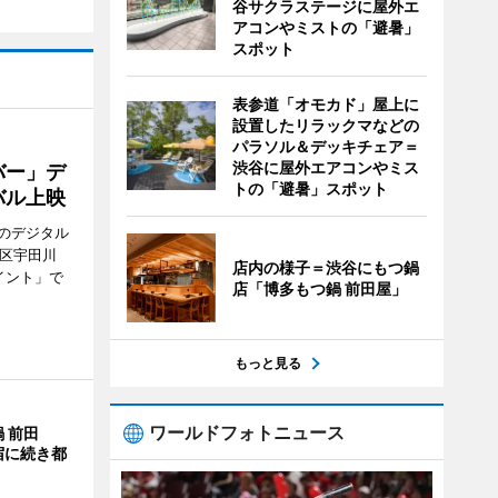
谷サクラステージに屋外エ
アコンやミストの「避暑」
スポット
表参道「オモカド」屋上に
設置したリラックマなどの
パラソル＆デッキチェア＝
渋谷に屋外エアコンやミス
バー」デ
トの「避暑」スポット
バル上映
のデジタル
谷区宇田川
店内の様子＝渋谷にもつ鍋
イント」で
店「博多もつ鍋 前田屋」
もっと見る
ワールドフォトニュース
 前田
宿に続き都