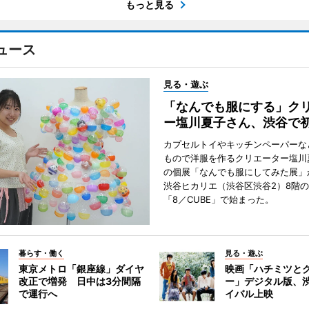
もっと見る
ュース
見る・遊ぶ
「なんでも服にする」ク
ー塩川夏子さん、渋谷で
カプセルトイやキッチンペーパーな
もので洋服を作るクリエーター塩川
の個展「なんでも服にしてみた展」
渋谷ヒカリエ（渋谷区渋谷2）8階
「8／CUBE」で始まった。
暮らす・働く
見る・遊ぶ
東京メトロ「銀座線」ダイヤ
映画「ハチミツと
改正で増発 日中は3分間隔
ー」デジタル版、
で運行へ
イバル上映