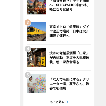
「渋谷盆踊り」今年も開催
へ SHIBUYA109前に櫓、
輪になり盆踊り
東京メトロ「銀座線」ダイ
ヤ改正で増発 日中は3分
間隔で運行へ
渋谷の老舗居酒屋「山家」
が再始動 本店を大規模改
装、朝・深夜営業も
「なんでも服にする」クリ
エーター塩川夏子さん、渋
谷で初個展
もっと見る