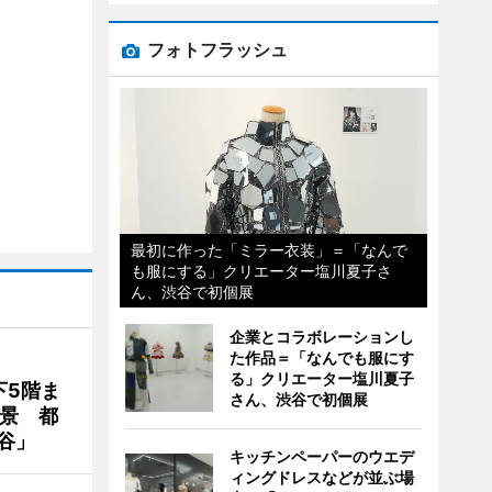
フォトフラッシュ
最初に作った「ミラー衣装」＝「なんで
も服にする」クリエーター塩川夏子さ
ん、渋谷で初個展
企業とコラボレーションし
た作品＝「なんでも服にす
る」クリエーター塩川夏子
下5階ま
さん、渋谷で初個展
夜景 都
谷」
キッチンペーパーのウエデ
ィングドレスなどが並ぶ場