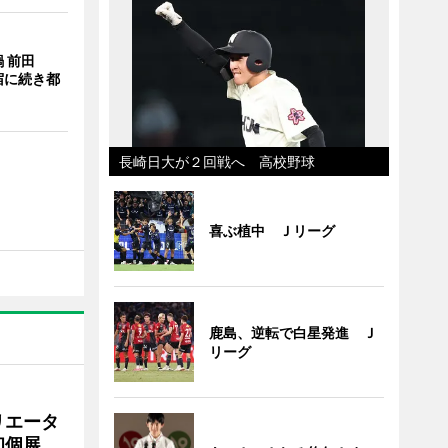
 前田
宿に続き都
長崎日大が２回戦へ 高校野球
喜ぶ植中 Ｊリーグ
鹿島、逆転で白星発進 Ｊ
リーグ
リエータ
初個展