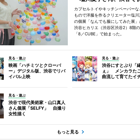
カプセルトイやキッチンペーパーな
もので洋服を作るクリエーター塩川
の個展「なんでも服にしてみた展」
渋谷ヒカリエ（渋谷区渋谷2）8階
「8／CUBE」で始まった。
見る・遊ぶ
見る・遊ぶ
映画「ハチミツとクローバ
渋谷にすとぷり「
ー」デジタル版、渋谷でリバ
ぇ」 メンカラた
イバル上映
曲流して育てたイ
見る・遊ぶ
渋谷で現代美術家・山口真人
さん個展「SELFY」 自撮り
女性描く
もっと見る