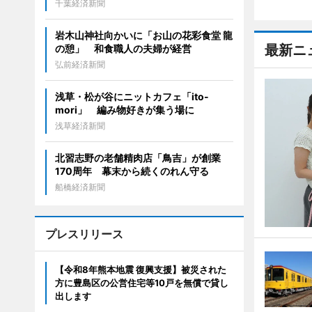
千葉経済新聞
岩木山神社向かいに「お山の花彩食堂 龍
最新ニ
の憩」 和食職人の夫婦が経営
弘前経済新聞
浅草・松が谷にニットカフェ「ito-
mori」 編み物好きが集う場に
浅草経済新聞
北習志野の老舗精肉店「鳥吉」が創業
170周年 幕末から続くのれん守る
船橋経済新聞
プレスリリース
【令和8年熊本地震 復興支援】被災された
方に豊島区の公営住宅等10戸を無償で貸し
出します