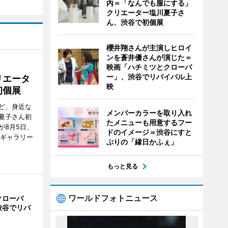
内＝「なんでも服にする」
クリエーター塩川夏子さ
ん、渋谷で初個展
櫻井翔さんが主演しヒロイ
ンを蒼井優さんが演じた＝
映画「ハチミツとクローバ
ー」、渋谷でリバイバル上
リエータ
映
初個展
ど、身近な
メンバーカラーを取り入れ
夏子さん初
たメニューも用意するフー
が8月5日、
ドのイメージ＝渋谷にすと
のギャラリー
ぷりの「縁日かふぇ」
もっと見る
ワールドフォトニュース
クローバ
渋谷でリバ