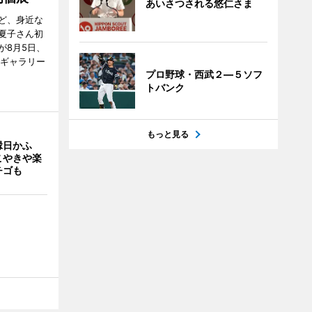
あいさつされる悠仁さま
ど、身近な
夏子さん初
が8月5日、
のギャラリー
プロ野球・西武２―５ソフ
トバンク
もっと見る
縁日かふ
こやきや楽
チゴも