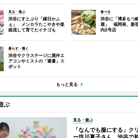
見る・遊ぶ
食べる
渋谷にすとぷり「縁日かふ
渋谷に「博多もつ鍋
ぇ」 メンカラたこやきや楽
屋」 福岡発、新
曲流して育てたイチゴも
内2号店
暮らす・働く
渋谷サクラステージに屋外エ
アコンやミストの「避暑」ス
ポット
もっと見る
遊ぶ
見る・遊ぶ
「なんでも服にする」ク
ー塩川夏子さん、渋谷で