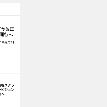
イヤ改正
運行へ
ノ内線で列
渋谷スクラ
外ビジョン
動へ