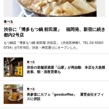
食べる
渋谷に「博多もつ鍋 前田屋」 福岡発、新宿に続き
都内2号店
もつ鍋店「博多もつ鍋 前田屋 渋谷店」（渋谷区神南1、TEL 03-5593-
0734）が7月19日、渋谷・神宮通りにオープンした。
食べる
渋谷の老舗居酒屋「山家」が再始動 本店を大規模
改装、朝・深夜営業も
食べる
表参道にカフェ「goodcoffee」 運営会社オフィ
スに併設