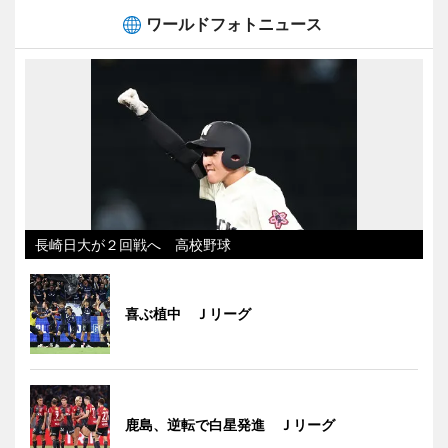
ワールドフォトニュース
長崎日大が２回戦へ 高校野球
喜ぶ植中 Ｊリーグ
鹿島、逆転で白星発進 Ｊリーグ