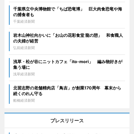
千葉県立中央博物館で「ちば恐竜博」 巨大肉食恐竜や海
の捕食者も
千葉経済新聞
岩木山神社向かいに「お山の花彩食堂 龍の憩」 和食職人
の夫婦が経営
弘前経済新聞
浅草・松が谷にニットカフェ「ito-mori」 編み物好きが
集う場に
浅草経済新聞
北習志野の老舗精肉店「鳥吉」が創業170周年 幕末から
続くのれん守る
船橋経済新聞
プレスリリース