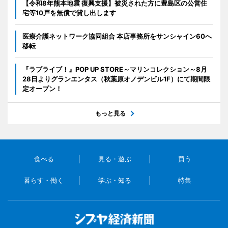
【令和8年熊本地震 復興支援】被災された方に豊島区の公営住
宅等10戸を無償で貸し出します
医療介護ネットワーク協同組合 本店事務所をサンシャイン60へ
移転
『ラブライブ！』POP UP STORE～マリンコレクション～8月
28日よりグランエンタス（秋葉原オノデンビル1F）にて期間限
定オープン！
もっと見る
食べる
見る・遊ぶ
買う
暮らす・働く
学ぶ・知る
特集