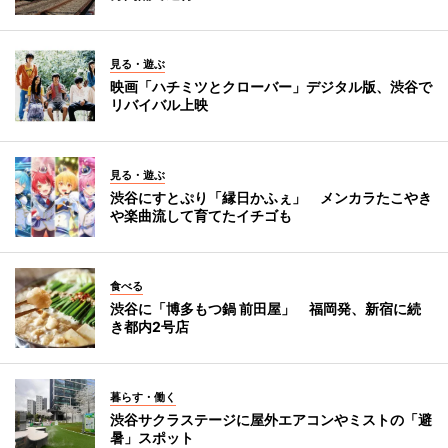
見る・遊ぶ
映画「ハチミツとクローバー」デジタル版、渋谷で
リバイバル上映
見る・遊ぶ
渋谷にすとぷり「縁日かふぇ」 メンカラたこやき
や楽曲流して育てたイチゴも
食べる
渋谷に「博多もつ鍋 前田屋」 福岡発、新宿に続
き都内2号店
暮らす・働く
渋谷サクラステージに屋外エアコンやミストの「避
暑」スポット