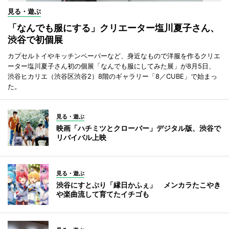
見る・遊ぶ
「なんでも服にする」クリエーター塩川夏子さん、
渋谷で初個展
カプセルトイやキッチンペーパーなど、身近なもので洋服を作るクリエ
ーター塩川夏子さん初の個展「なんでも服にしてみた展」が8月5日、
渋谷ヒカリエ（渋谷区渋谷2）8階のギャラリー「8／CUBE」で始まっ
た。
見る・遊ぶ
映画「ハチミツとクローバー」デジタル版、渋谷で
リバイバル上映
見る・遊ぶ
渋谷にすとぷり「縁日かふぇ」 メンカラたこやき
や楽曲流して育てたイチゴも