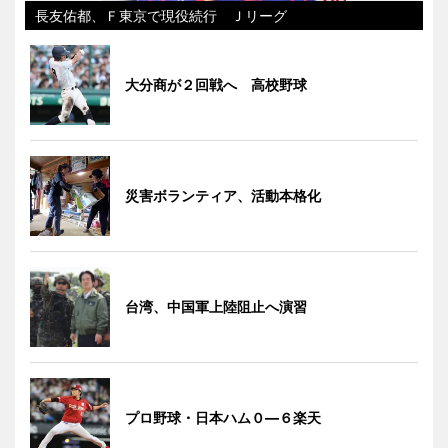
長友佑都、Ｆ東京で現役続行 Ｊリーグ
大分商が２回戦へ 高校野球
災害ボランティア、活動本格化
台湾、中国軍上陸阻止へ演習
プロ野球・日本ハム０―６楽天