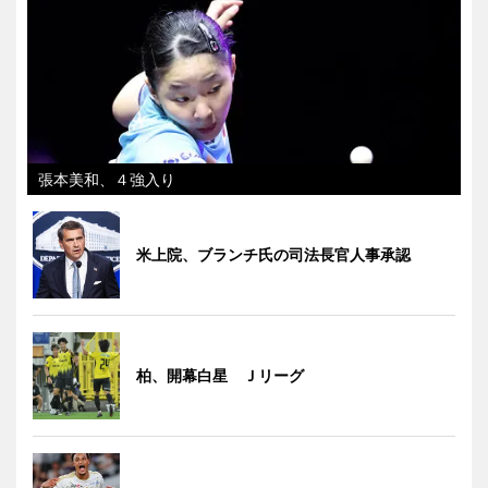
張本美和、４強入り
米上院、ブランチ氏の司法長官人事承認
柏、開幕白星 Ｊリーグ