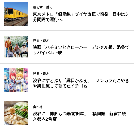
暮らす・働く
東京メトロ「銀座線」ダイヤ改正で増発 日中は3
分間隔で運行へ
見る・遊ぶ
映画「ハチミツとクローバー」デジタル版、渋谷で
リバイバル上映
見る・遊ぶ
渋谷にすとぷり「縁日かふぇ」 メンカラたこやき
や楽曲流して育てたイチゴも
食べる
渋谷に「博多もつ鍋 前田屋」 福岡発、新宿に続
き都内2号店