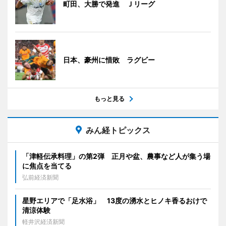
町田、大勝で発進 Ｊリーグ
日本、豪州に惜敗 ラグビー
もっと見る
みん経トピックス
「津軽伝承料理」の第2弾 正月や盆、農事など人が集う場
に焦点を当てる
弘前経済新聞
星野エリアで「足水浴」 13度の湧水とヒノキ香るおけで
清涼体験
軽井沢経済新聞