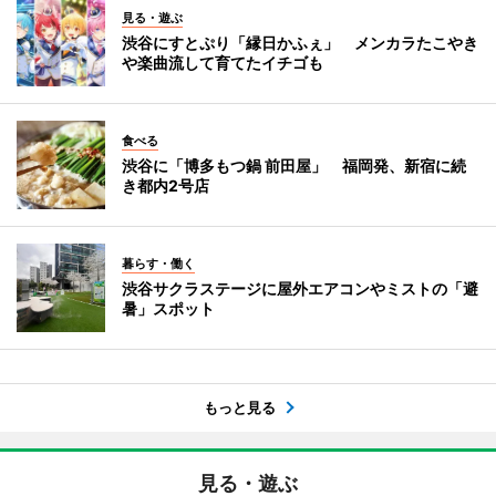
見る・遊ぶ
渋谷にすとぷり「縁日かふぇ」 メンカラたこやき
や楽曲流して育てたイチゴも
食べる
渋谷に「博多もつ鍋 前田屋」 福岡発、新宿に続
き都内2号店
暮らす・働く
渋谷サクラステージに屋外エアコンやミストの「避
暑」スポット
もっと見る
見る・遊ぶ