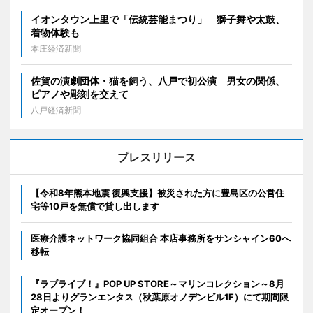
イオンタウン上里で「伝統芸能まつり」 獅子舞や太鼓、
着物体験も
本庄経済新聞
佐賀の演劇団体・猫を飼う、八戸で初公演 男女の関係、
ピアノや彫刻を交えて
八戸経済新聞
プレスリリース
【令和8年熊本地震 復興支援】被災された方に豊島区の公営住
宅等10戸を無償で貸し出します
医療介護ネットワーク協同組合 本店事務所をサンシャイン60へ
移転
『ラブライブ！』POP UP STORE～マリンコレクション～8月
28日よりグランエンタス（秋葉原オノデンビル1F）にて期間限
定オープン！