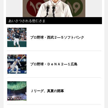
あいさつされる悠仁さま
プロ野球・西武２―５ソフトバンク
プロ野球・ＤｅＮＡ２―１広島
Ｊリーグ、真夏の開幕