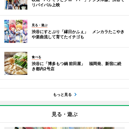
リバイバル上映
見る・遊ぶ
渋谷にすとぷり「縁日かふぇ」 メンカラたこやき
や楽曲流して育てたイチゴも
食べる
渋谷に「博多もつ鍋 前田屋」 福岡発、新宿に続
き都内2号店
もっと見る
見る・遊ぶ