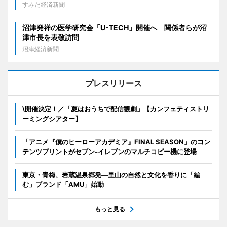
すみだ経済新聞
沼津発祥の医学研究会「U-TECH」開催へ 関係者らが沼
津市長を表敬訪問
沼津経済新聞
プレスリリース
\開催決定！／「夏はおうちで配信観劇」【カンフェティストリ
ーミングシアター】
「アニメ『僕のヒーローアカデミア』FINAL SEASON」のコン
テンツプリントがセブン‐イレブンのマルチコピー機に登場
東京・青梅、岩蔵温泉郷発―里山の自然と文化を香りに「編
む」ブランド「AMU」始動
もっと見る