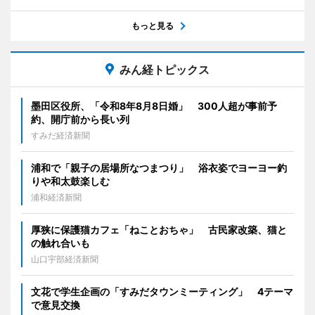
もっと見る
みん経トピックス
墨田区役所、「令和8年8月8日婚」 300人超が事前予
約、開庁前から長い列
すみだ経済新聞
浦和で「親子の居場所なつまつり」 浴衣姿でヨーヨー釣
りや和太鼓楽しむ
浦和経済新聞
厚狭に保護猫カフェ「ねことおちゃ」 古民家改築、猫と
の触れ合いも
山口宇部経済新聞
文花で学生企画の「すみだタウンミーティング」 4テーマ
で意見交換