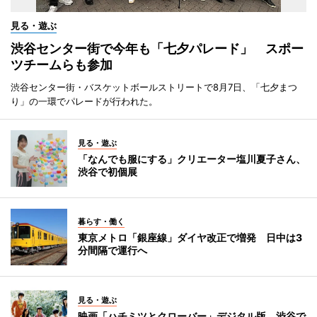
見る・遊ぶ
渋谷センター街で今年も「七夕パレード」 スポー
ツチームらも参加
渋谷センター街・バスケットボールストリートで8月7日、「七夕まつ
り」の一環でパレードが行われた。
見る・遊ぶ
「なんでも服にする」クリエーター塩川夏子さん、
渋谷で初個展
暮らす・働く
東京メトロ「銀座線」ダイヤ改正で増発 日中は3
分間隔で運行へ
見る・遊ぶ
映画「ハチミツとクローバー」デジタル版、渋谷で