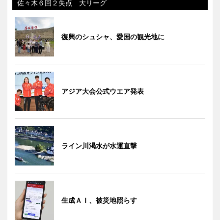
佐々木６回２失点 大リーグ
復興のシュシャ、愛国の観光地に
アジア大会公式ウエア発表
ライン川渇水が水運直撃
生成ＡＩ、被災地照らす