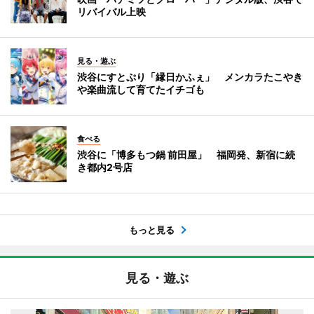
リバイバル上映
見る・遊ぶ
渋谷にすとぷり「縁日かふぇ」 メンカラたこやき
や楽曲流して育てたイチゴも
食べる
渋谷に「博多もつ鍋 前田屋」 福岡発、新宿に続
き都内2号店
もっと見る
見る・遊ぶ