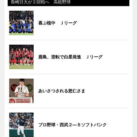
長崎日大が２回戦へ 高校野球
喜ぶ植中 Ｊリーグ
鹿島、逆転で白星発進 Ｊリーグ
あいさつされる悠仁さま
プロ野球・西武２―５ソフトバンク