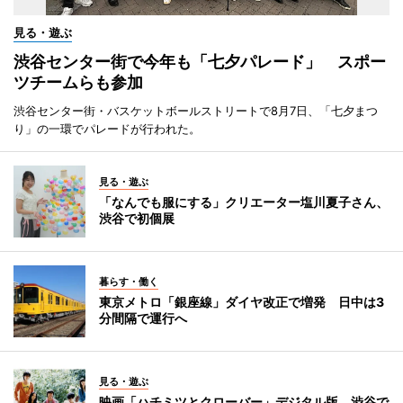
見る・遊ぶ
渋谷センター街で今年も「七夕パレード」 スポー
ツチームらも参加
渋谷センター街・バスケットボールストリートで8月7日、「七夕まつ
り」の一環でパレードが行われた。
見る・遊ぶ
「なんでも服にする」クリエーター塩川夏子さん、
渋谷で初個展
暮らす・働く
東京メトロ「銀座線」ダイヤ改正で増発 日中は3
分間隔で運行へ
見る・遊ぶ
映画「ハチミツとクローバー」デジタル版、渋谷で