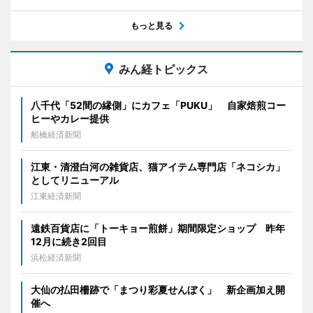
もっと見る
みん経トピックス
八千代「52間の縁側」にカフェ「PUKU」 自家焙煎コー
ヒーやカレー提供
船橋経済新聞
江東・清澄白河の雑貨店、猫アイテム専門店「ネコシカ」
としてリニューアル
江東経済新聞
遠鉄百貨店に「トーキョー煎餅」期間限定ショップ 昨年
12月に続き2回目
浜松経済新聞
大仙の払田柵跡で「まつり彩夏せんぼく」 新企画加え開
催へ