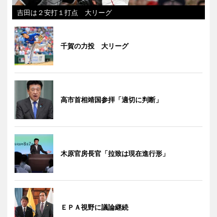
吉田は２安打１打点 大リーグ
千賀の力投 大リーグ
高市首相靖国参拝「適切に判断」
木原官房長官「拉致は現在進行形」
ＥＰＡ視野に議論継続