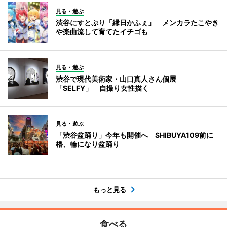
見る・遊ぶ
渋谷にすとぷり「縁日かふぇ」 メンカラたこやき
や楽曲流して育てたイチゴも
見る・遊ぶ
渋谷で現代美術家・山口真人さん個展
「SELFY」 自撮り女性描く
見る・遊ぶ
「渋谷盆踊り」今年も開催へ SHIBUYA109前に
櫓、輪になり盆踊り
もっと見る
食べる