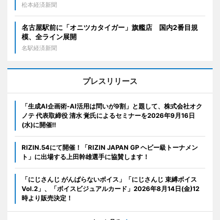
松本経済新聞
名古屋駅前に「オニツカタイガー」旗艦店 国内2番目規
模、全ライン展開
名駅経済新聞
プレスリリース
「生成AI企画術-AI活用は問いが9割」と題して、株式会社オク
ノテ 代表取締役 清水 覚氏によるセミナーを2026年9月16日
(水)に開催!!
RIZIN.54にて開催！「RIZIN JAPAN GP ヘビー級トーナメン
ト」に出場する上田幹雄選手に協賛します！
「にじさんじ がんばらないボイス」「にじさんじ 束縛ボイス
Vol.2」、「ボイスビジュアルカード」2026年8月14日(金)12
時より販売決定！