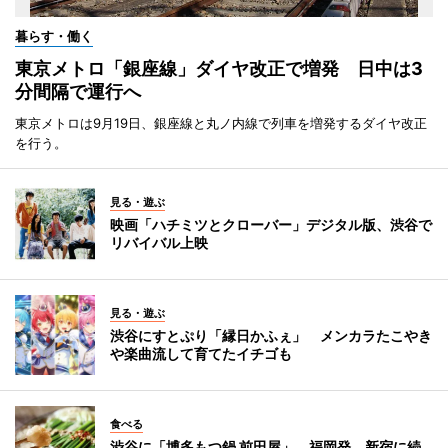
暮らす・働く
東京メトロ「銀座線」ダイヤ改正で増発 日中は3
分間隔で運行へ
東京メトロは9月19日、銀座線と丸ノ内線で列車を増発するダイヤ改正
を行う。
見る・遊ぶ
映画「ハチミツとクローバー」デジタル版、渋谷で
リバイバル上映
見る・遊ぶ
渋谷にすとぷり「縁日かふぇ」 メンカラたこやき
や楽曲流して育てたイチゴも
食べる
渋谷に「博多もつ鍋 前田屋」 福岡発、新宿に続