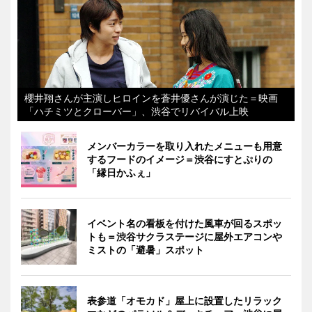
櫻井翔さんが主演しヒロインを蒼井優さんが演じた＝映画
「ハチミツとクローバー」、渋谷でリバイバル上映
メンバーカラーを取り入れたメニューも用意
するフードのイメージ＝渋谷にすとぷりの
「縁日かふぇ」
イベント名の看板を付けた風車が回るスポッ
トも＝渋谷サクラステージに屋外エアコンや
ミストの「避暑」スポット
表参道「オモカド」屋上に設置したリラック