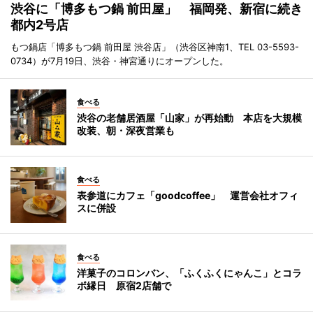
渋谷に「博多もつ鍋 前田屋」 福岡発、新宿に続き
都内2号店
もつ鍋店「博多もつ鍋 前田屋 渋谷店」（渋谷区神南1、TEL 03-5593-
0734）が7月19日、渋谷・神宮通りにオープンした。
食べる
渋谷の老舗居酒屋「山家」が再始動 本店を大規模
改装、朝・深夜営業も
食べる
表参道にカフェ「goodcoffee」 運営会社オフィ
スに併設
食べる
洋菓子のコロンバン、「ふくふくにゃんこ」とコラ
ボ縁日 原宿2店舗で