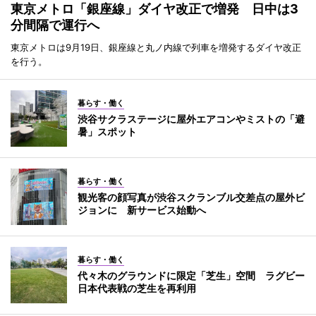
東京メトロ「銀座線」ダイヤ改正で増発 日中は3
分間隔で運行へ
東京メトロは9月19日、銀座線と丸ノ内線で列車を増発するダイヤ改正
を行う。
暮らす・働く
渋谷サクラステージに屋外エアコンやミストの「避
暑」スポット
暮らす・働く
観光客の顔写真が渋谷スクランブル交差点の屋外ビ
ジョンに 新サービス始動へ
暮らす・働く
代々木のグラウンドに限定「芝生」空間 ラグビー
日本代表戦の芝生を再利用