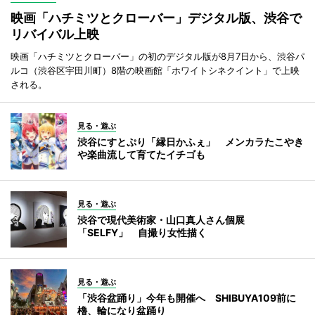
映画「ハチミツとクローバー」デジタル版、渋谷で
リバイバル上映
映画「ハチミツとクローバー」の初のデジタル版が8月7日から、渋谷パ
ルコ（渋谷区宇田川町）8階の映画館「ホワイトシネクイント」で上映
される。
見る・遊ぶ
渋谷にすとぷり「縁日かふぇ」 メンカラたこやき
や楽曲流して育てたイチゴも
見る・遊ぶ
渋谷で現代美術家・山口真人さん個展
「SELFY」 自撮り女性描く
見る・遊ぶ
「渋谷盆踊り」今年も開催へ SHIBUYA109前に
櫓、輪になり盆踊り