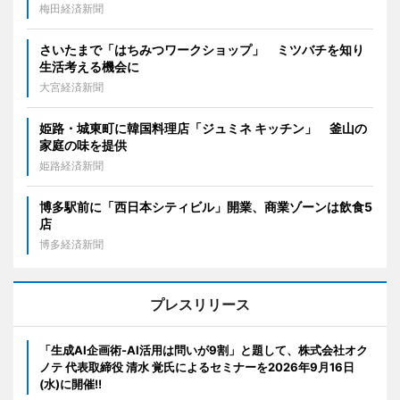
梅田経済新聞
さいたまで「はちみつワークショップ」 ミツバチを知り
生活考える機会に
大宮経済新聞
姫路・城東町に韓国料理店「ジュミネ キッチン」 釜山の
家庭の味を提供
姫路経済新聞
博多駅前に「西日本シティビル」開業、商業ゾーンは飲食5
店
博多経済新聞
プレスリリース
「生成AI企画術-AI活用は問いが9割」と題して、株式会社オク
ノテ 代表取締役 清水 覚氏によるセミナーを2026年9月16日
(水)に開催!!