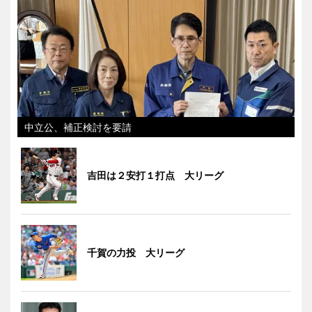
中立公、補正検討を要請
吉田は２安打１打点 大リーグ
千賀の力投 大リーグ