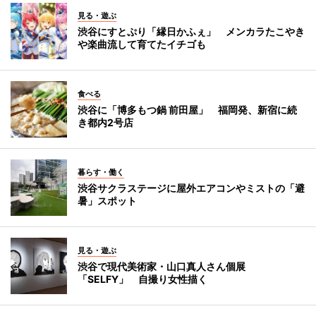
見る・遊ぶ
渋谷にすとぷり「縁日かふぇ」 メンカラたこやき
や楽曲流して育てたイチゴも
食べる
渋谷に「博多もつ鍋 前田屋」 福岡発、新宿に続
き都内2号店
暮らす・働く
渋谷サクラステージに屋外エアコンやミストの「避
暑」スポット
見る・遊ぶ
渋谷で現代美術家・山口真人さん個展
「SELFY」 自撮り女性描く