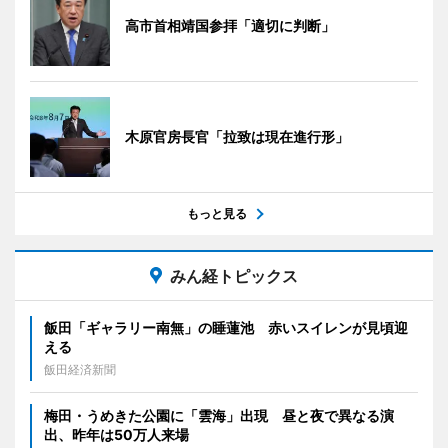
高市首相靖国参拝「適切に判断」
木原官房長官「拉致は現在進行形」
もっと見る
みん経トピックス
飯田「ギャラリー南無」の睡蓮池 赤いスイレンが見頃迎
える
飯田経済新聞
梅田・うめきた公園に「雲海」出現 昼と夜で異なる演
出、昨年は50万人来場