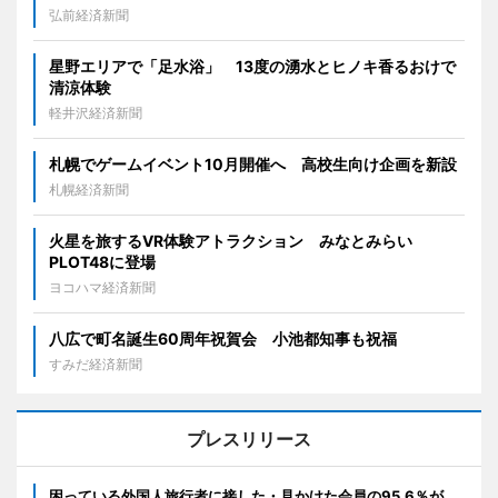
弘前経済新聞
星野エリアで「足水浴」 13度の湧水とヒノキ香るおけで
清涼体験
軽井沢経済新聞
札幌でゲームイベント10月開催へ 高校生向け企画を新設
札幌経済新聞
火星を旅するVR体験アトラクション みなとみらい
PLOT48に登場
ヨコハマ経済新聞
八広で町名誕生60周年祝賀会 小池都知事も祝福
すみだ経済新聞
プレスリリース
困っている外国人旅行者に接した・見かけた会員の95.6％が