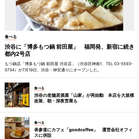
食べる
渋谷に「博多もつ鍋 前田屋」 福岡発、新宿に続き
都内2号店
もつ鍋店「博多もつ鍋 前田屋 渋谷店」（渋谷区神南1、TEL 03-5593-
0734）が7月19日、渋谷・神宮通りにオープンした。
食べる
渋谷の老舗居酒屋「山家」が再始動 本店を大規模
改装、朝・深夜営業も
食べる
表参道にカフェ「goodcoffee」 運営会社オフィ
スに併設