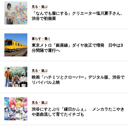
見る・遊ぶ
「なんでも服にする」クリエーター塩川夏子さん、
渋谷で初個展
暮らす・働く
東京メトロ「銀座線」ダイヤ改正で増発 日中は3
分間隔で運行へ
見る・遊ぶ
映画「ハチミツとクローバー」デジタル版、渋谷で
リバイバル上映
見る・遊ぶ
渋谷にすとぷり「縁日かふぇ」 メンカラたこやき
や楽曲流して育てたイチゴも