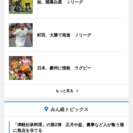
柏、開幕白星 Ｊリーグ
町田、大勝で発進 Ｊリーグ
日本、豪州に惜敗 ラグビー
もっと見る
みん経トピックス
「津軽伝承料理」の第2弾 正月や盆、農事など人が集う場
に焦点を当てる