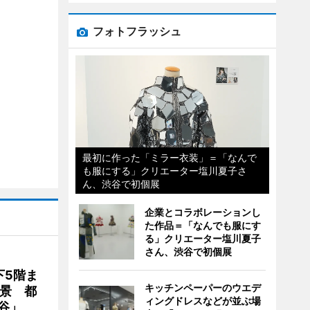
フォトフラッシュ
最初に作った「ミラー衣装」＝「なんで
も服にする」クリエーター塩川夏子さ
ん、渋谷で初個展
企業とコラボレーションし
た作品＝「なんでも服にす
る」クリエーター塩川夏子
さん、渋谷で初個展
下5階ま
キッチンペーパーのウエデ
夜景 都
ィングドレスなどが並ぶ場
谷」