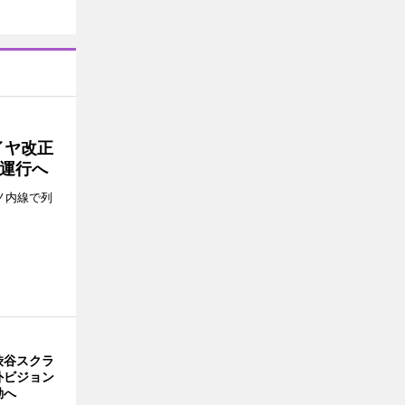
イヤ改正
運行へ
ノ内線で列
渋谷スクラ
外ビジョン
動へ