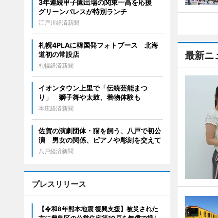
3年連続甲子園出場の関東一高を応援
グリーンパレスが特別ランチ
江戸川経済新聞
札幌4PLAに韓国発フォトブース 北海
最新ニ
道初の常設店
札幌経済新聞
イオンタウン上里で「伝統芸能まつ
り」 獅子舞や太鼓、着物体験も
本庄経済新聞
佐賀の演劇団体・猫を飼う、八戸で初公
演 男女の関係、ピアノや彫刻を交えて
八戸経済新聞
プレスリリース
【令和8年熊本地震 復興支援】被災された