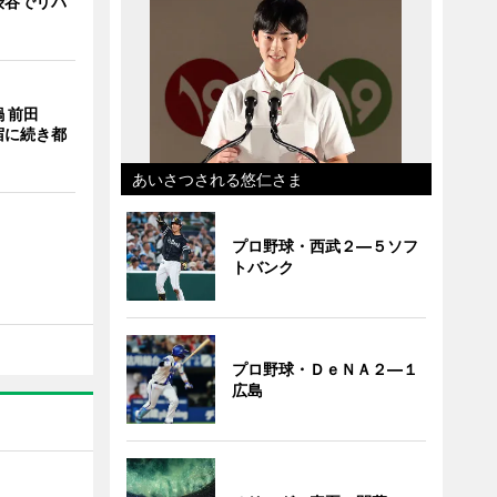
渋谷でリバ
 前田
宿に続き都
あいさつされる悠仁さま
プロ野球・西武２―５ソフ
トバンク
プロ野球・ＤｅＮＡ２―１
広島