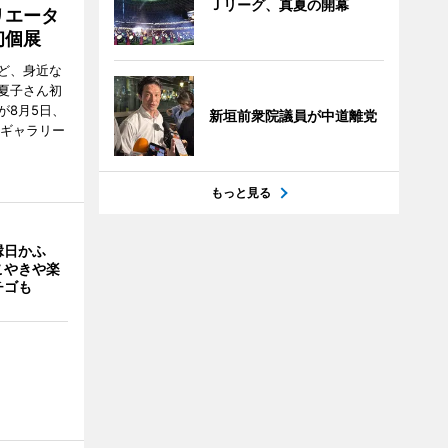
Ｊリーグ、真夏の開幕
リエータ
初個展
ど、身近な
夏子さん初
が8月5日、
新垣前衆院議員が中道離党
のギャラリー
もっと見る
縁日かふ
こやきや楽
チゴも