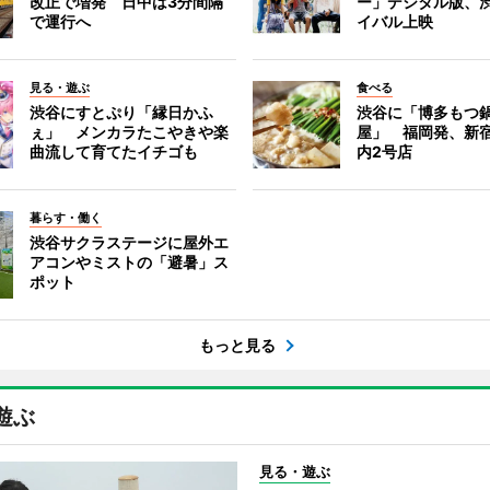
改正で増発 日中は3分間隔
ー」デジタル版、
で運行へ
イバル上映
見る・遊ぶ
食べる
渋谷にすとぷり「縁日かふ
渋谷に「博多もつ鍋
ぇ」 メンカラたこやきや楽
屋」 福岡発、新
曲流して育てたイチゴも
内2号店
暮らす・働く
渋谷サクラステージに屋外エ
アコンやミストの「避暑」ス
ポット
もっと見る
遊ぶ
見る・遊ぶ