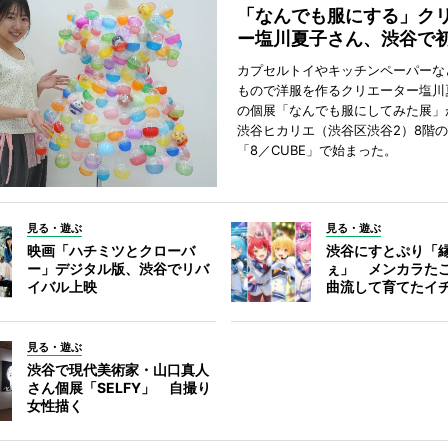
「なんでも服にする」ク
ー塩川夏子さん、渋谷で
カプセルトイやキッチンペーパーな
もので洋服を作るクリエーター塩川
の個展「なんでも服にしてみた展」
渋谷ヒカリエ（渋谷区渋谷2）8階
「8／CUBE」で始まった。
見る・遊ぶ
見る・遊ぶ
映画「ハチミツとクローバ
渋谷にすとぷり「
ー」デジタル版、渋谷でリバ
ぇ」 メンカラた
イバル上映
曲流して育てたイ
見る・遊ぶ
渋谷で現代美術家・山口真人
さん個展「SELFY」 自撮り
女性描く