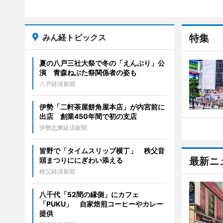
みん経トピックス
特集
夏の八戸三社大祭で冬の「えんぶり」公
演 青森ねぶた祭関係者の姿も
八戸経済新聞
伊勢「二軒茶屋餅角屋本店」が内宮前に
出店 創業450年間で初の支店
伊勢志摩経済新聞
皆野で「タイムスリップ横丁」 秩父音
最新ニ
頭まつりににぎわい添える
秩父経済新聞
八千代「52間の縁側」にカフェ
「PUKU」 自家焙煎コーヒーやカレー
提供