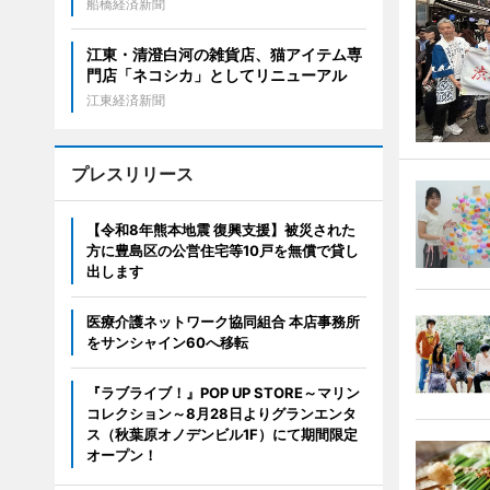
船橋経済新聞
江東・清澄白河の雑貨店、猫アイテム専
門店「ネコシカ」としてリニューアル
江東経済新聞
プレスリリース
【令和8年熊本地震 復興支援】被災された
方に豊島区の公営住宅等10戸を無償で貸し
出します
医療介護ネットワーク協同組合 本店事務所
をサンシャイン60へ移転
『ラブライブ！』POP UP STORE～マリン
コレクション～8月28日よりグランエンタ
ス（秋葉原オノデンビル1F）にて期間限定
オープン！