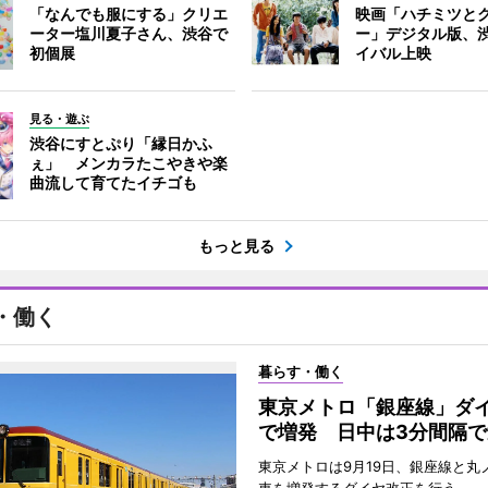
「なんでも服にする」クリエ
映画「ハチミツと
ーター塩川夏子さん、渋谷で
ー」デジタル版、
初個展
イバル上映
見る・遊ぶ
渋谷にすとぷり「縁日かふ
ぇ」 メンカラたこやきや楽
曲流して育てたイチゴも
もっと見る
・働く
暮らす・働く
東京メトロ「銀座線」ダ
で増発 日中は3分間隔で
東京メトロは9月19日、銀座線と丸