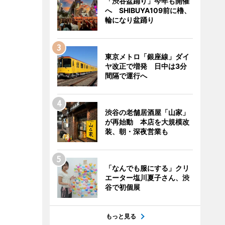
「渋谷盆踊り」今年も開催
へ SHIBUYA109前に櫓、
輪になり盆踊り
東京メトロ「銀座線」ダイ
ヤ改正で増発 日中は3分
間隔で運行へ
渋谷の老舗居酒屋「山家」
が再始動 本店を大規模改
装、朝・深夜営業も
「なんでも服にする」クリ
エーター塩川夏子さん、渋
谷で初個展
もっと見る