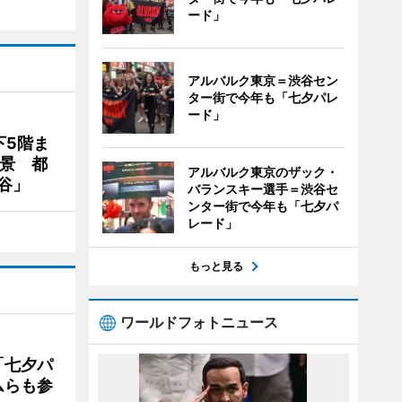
ード」
アルバルク東京＝渋谷セン
ター街で今年も「七夕パレ
ード」
下5階ま
夜景 都
アルバルク東京のザック・
谷」
バランスキー選手＝渋谷セ
ンター街で今年も「七夕パ
レード」
もっと見る
ワールドフォトニュース
「七夕パ
ムらも参