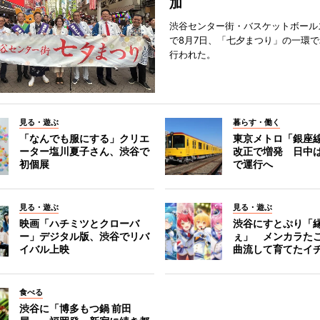
加
渋谷センター街・バスケットボール
で8月7日、「七夕まつり」の一環
行われた。
見る・遊ぶ
暮らす・働く
「なんでも服にする」クリエ
東京メトロ「銀座
ーター塩川夏子さん、渋谷で
改正で増発 日中
初個展
で運行へ
見る・遊ぶ
見る・遊ぶ
映画「ハチミツとクローバ
渋谷にすとぷり「
ー」デジタル版、渋谷でリバ
ぇ」 メンカラた
イバル上映
曲流して育てたイ
食べる
渋谷に「博多もつ鍋 前田