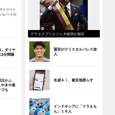
ストリート
でパレードが
デラエスプリエジャ大統領が就任
冨安がクリスタルパレス加
線」ダイヤ
入
は3分間隔
生成ＡＩ、被災地照らす
縁日かふ
こやきや楽
チゴも
インドネシアに「ドラえも
ん」１６人