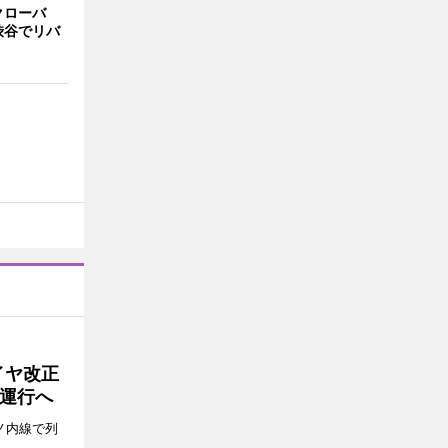
クローバ
渋谷でリバ
イヤ改正
運行へ
ノ内線で列