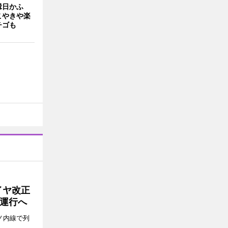
縁日かふ
こやきや楽
チゴも
イヤ改正
運行へ
ノ内線で列