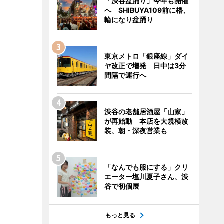
「渋谷盆踊り」今年も開催
へ SHIBUYA109前に櫓、
輪になり盆踊り
東京メトロ「銀座線」ダイ
ヤ改正で増発 日中は3分
間隔で運行へ
渋谷の老舗居酒屋「山家」
が再始動 本店を大規模改
装、朝・深夜営業も
「なんでも服にする」クリ
エーター塩川夏子さん、渋
谷で初個展
もっと見る