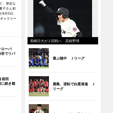
ど、身近な
夏子さん初
が8月5日、
のギャラリー
長崎日大が２回戦へ 高校野球
クローバ
渋谷でリバ
喜ぶ植中 Ｊリーグ
 前田
宿に続き都
鹿島、逆転で白星発進 Ｊ
リーグ