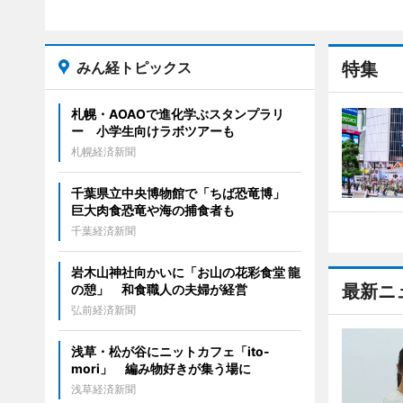
みん経トピックス
特集
札幌・AOAOで進化学ぶスタンプラリ
ー 小学生向けラボツアーも
札幌経済新聞
千葉県立中央博物館で「ちば恐竜博」
巨大肉食恐竜や海の捕食者も
千葉経済新聞
岩木山神社向かいに「お山の花彩食堂 龍
最新ニ
の憩」 和食職人の夫婦が経営
弘前経済新聞
浅草・松が谷にニットカフェ「ito-
mori」 編み物好きが集う場に
浅草経済新聞