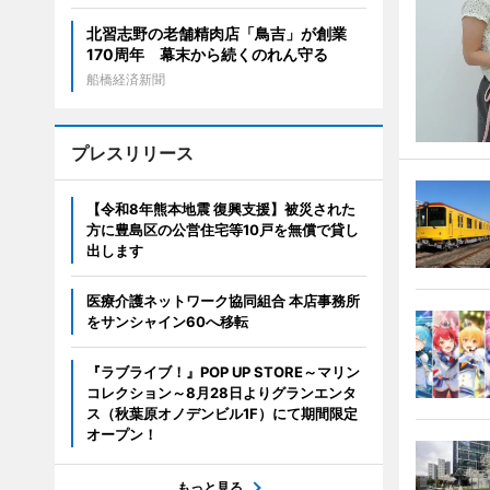
北習志野の老舗精肉店「鳥吉」が創業
170周年 幕末から続くのれん守る
船橋経済新聞
プレスリリース
【令和8年熊本地震 復興支援】被災された
方に豊島区の公営住宅等10戸を無償で貸し
出します
医療介護ネットワーク協同組合 本店事務所
をサンシャイン60へ移転
『ラブライブ！』POP UP STORE～マリン
コレクション～8月28日よりグランエンタ
ス（秋葉原オノデンビル1F）にて期間限定
オープン！
もっと見る