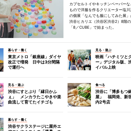
カプセルトイやキッチンペーパーな
もので洋服を作るクリエーター塩川
の個展「なんでも服にしてみた展」
渋谷ヒカリエ（渋谷区渋谷2）8階
「8／CUBE」で始まった。
暮らす・働く
見る・遊ぶ
東京メトロ「銀座線」ダイヤ
映画「ハチミツと
改正で増発 日中は3分間隔
ー」デジタル版、
で運行へ
イバル上映
見る・遊ぶ
食べる
渋谷にすとぷり「縁日かふ
渋谷に「博多もつ鍋
ぇ」 メンカラたこやきや楽
屋」 福岡発、新
曲流して育てたイチゴも
内2号店
暮らす・働く
渋谷サクラステージに屋外エ