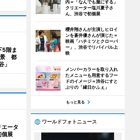
内＝「なんでも服にする」
クリエーター塩川夏子さ
ん、渋谷で初個展
櫻井翔さんが主演しヒロイ
ンを蒼井優さんが演じた＝
映画「ハチミツとクローバ
ー」、渋谷でリバイバル上
下5階ま
映
夜景 都
谷」
メンバーカラーを取り入れ
たメニューも用意するフー
ドのイメージ＝渋谷にすと
ぷりの「縁日かふぇ」
もっと見る
ワールドフォトニュース
リエータ
初個展