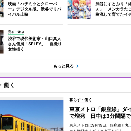
映画「ハチミツとクローバ
渋谷にすとぷり「
ー」デジタル版、渋谷でリバ
ぇ」 メンカラた
イバル上映
曲流して育てたイ
見る・遊ぶ
渋谷で現代美術家・山口真人
さん個展「SELFY」 自撮り
女性描く
もっと見る
・働く
暮らす・働く
東京メトロ「銀座線」ダ
で増発 日中は3分間隔で
東京メトロは9月19日、銀座線と丸