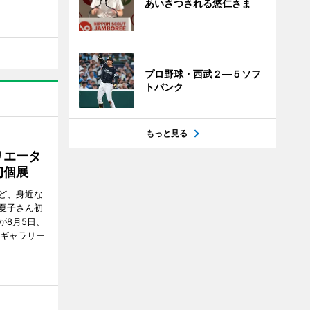
あいさつされる悠仁さま
プロ野球・西武２―５ソフ
トバンク
もっと見る
リエータ
初個展
ど、身近な
夏子さん初
が8月5日、
のギャラリー