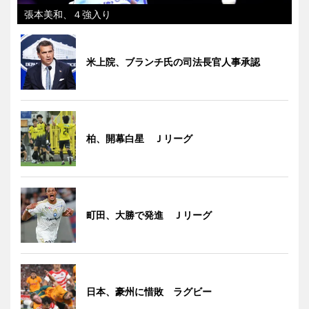
張本美和、４強入り
米上院、ブランチ氏の司法長官人事承認
柏、開幕白星 Ｊリーグ
町田、大勝で発進 Ｊリーグ
日本、豪州に惜敗 ラグビー