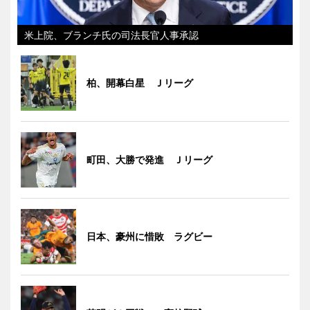
米上院、ブランチ氏の司法長官人事承認
柏、開幕白星 Ｊリーグ
町田、大勝で発進 Ｊリーグ
日本、豪州に惜敗 ラグビー