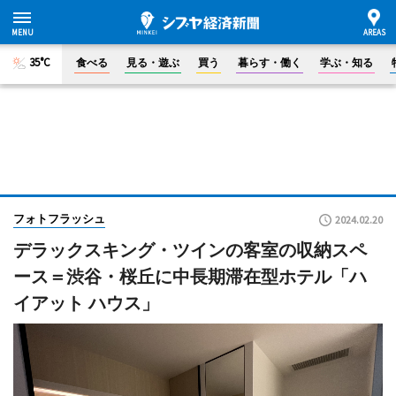
35°C
食べる
見る・遊ぶ
買う
暮らす・働く
学ぶ・知る
フォトフラッシュ
2024.02.20
デラックスキング・ツインの客室の収納スペ
ース＝渋谷・桜丘に中長期滞在型ホテル「ハ
イアット ハウス」