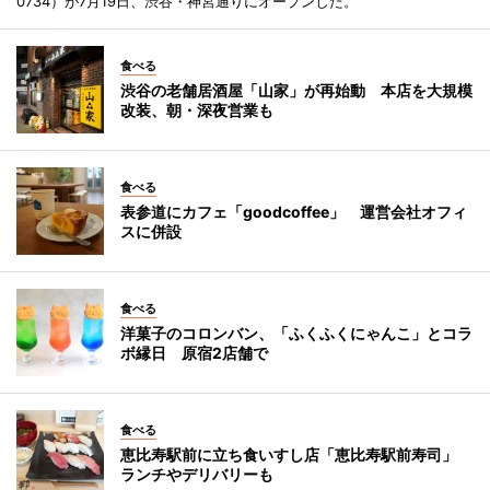
0734）が7月19日、渋谷・神宮通りにオープンした。
食べる
渋谷の老舗居酒屋「山家」が再始動 本店を大規模
改装、朝・深夜営業も
食べる
表参道にカフェ「goodcoffee」 運営会社オフィ
スに併設
食べる
洋菓子のコロンバン、「ふくふくにゃんこ」とコラ
ボ縁日 原宿2店舗で
食べる
恵比寿駅前に立ち食いすし店「恵比寿駅前寿司」
ランチやデリバリーも