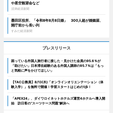
や星空観望会など
沼津経済新聞
墨田区役所、「令和8年8月8日婚」 300人超が婚姻届、
開庁前から長い列
すみだ経済新聞
プレスリリース
困っている外国人旅行者に接した・見かけた会員の95.6％が
「助けたい」日本滞在経験のある外国人講師の95.7％は「もっ
と気軽に声をかけてほしい」
【TAC公務員】8/13(木)「オンラインオリエンテーション（体
験入学）」を無料で開催！学習スタートはじめの1歩！
「APEX24」、ダイワロイネットホテルズ運営4ホテルへ導入開
始 訪日客の“スーツケース問題”解決へ