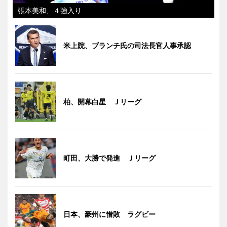
張本美和、４強入り
米上院、ブランチ氏の司法長官人事承認
柏、開幕白星 Ｊリーグ
町田、大勝で発進 Ｊリーグ
日本、豪州に惜敗 ラグビー