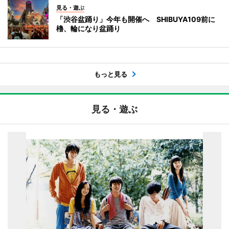
見る・遊ぶ
「渋谷盆踊り」今年も開催へ SHIBUYA109前に
櫓、輪になり盆踊り
もっと見る
見る・遊ぶ