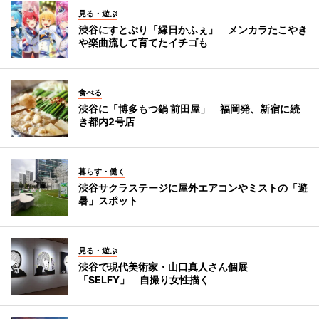
見る・遊ぶ
渋谷にすとぷり「縁日かふぇ」 メンカラたこやき
や楽曲流して育てたイチゴも
食べる
渋谷に「博多もつ鍋 前田屋」 福岡発、新宿に続
き都内2号店
暮らす・働く
渋谷サクラステージに屋外エアコンやミストの「避
暑」スポット
見る・遊ぶ
渋谷で現代美術家・山口真人さん個展
「SELFY」 自撮り女性描く