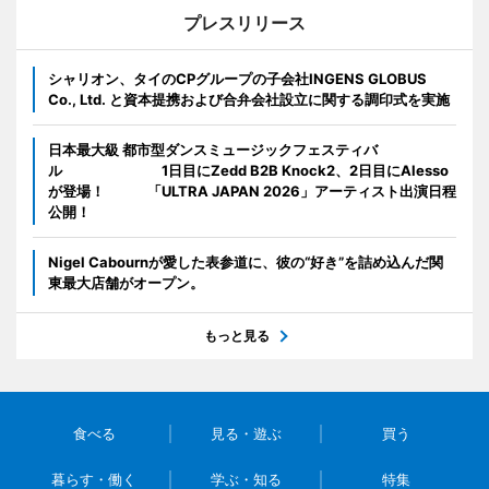
プレスリリース
シャリオン、タイのCPグループの子会社INGENS GLOBUS
Co., Ltd. と資本提携および合弁会社設立に関する調印式を実施
日本最大級 都市型ダンスミュージックフェスティバ
ル 1日目にZedd B2B Knock2、2日目にAlesso
が登場！ 「ULTRA JAPAN 2026」アーティスト出演日程
公開！
Nigel Cabournが愛した表参道に、彼の“好き”を詰め込んだ関
東最大店舗がオープン。
もっと見る
食べる
見る・遊ぶ
買う
暮らす・働く
学ぶ・知る
特集