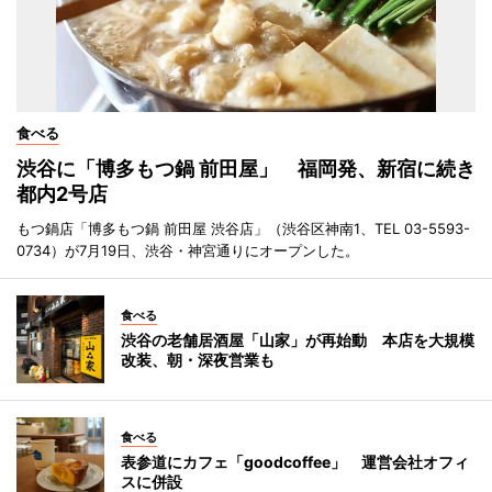
食べる
渋谷に「博多もつ鍋 前田屋」 福岡発、新宿に続き
都内2号店
もつ鍋店「博多もつ鍋 前田屋 渋谷店」（渋谷区神南1、TEL 03-5593-
0734）が7月19日、渋谷・神宮通りにオープンした。
食べる
渋谷の老舗居酒屋「山家」が再始動 本店を大規模
改装、朝・深夜営業も
食べる
表参道にカフェ「goodcoffee」 運営会社オフィ
スに併設