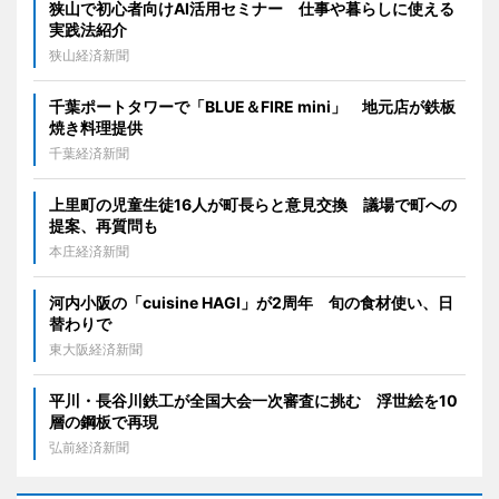
狭山で初心者向けAI活用セミナー 仕事や暮らしに使える
実践法紹介
狭山経済新聞
千葉ポートタワーで「BLUE＆FIRE mini」 地元店が鉄板
焼き料理提供
千葉経済新聞
上里町の児童生徒16人が町長らと意見交換 議場で町への
提案、再質問も
本庄経済新聞
河内小阪の「cuisine HAGI」が2周年 旬の食材使い、日
替わりで
東大阪経済新聞
平川・長谷川鉄工が全国大会一次審査に挑む 浮世絵を10
層の鋼板で再現
弘前経済新聞