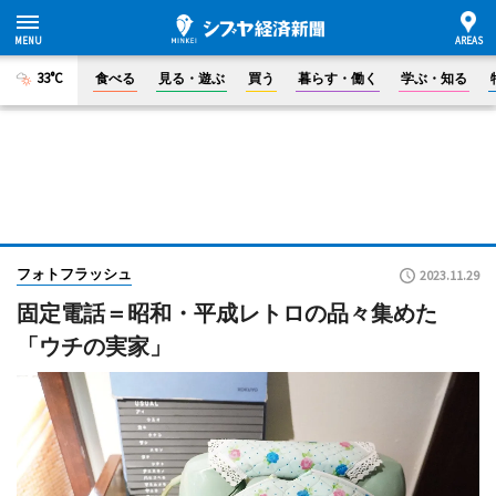
33°C
食べる
見る・遊ぶ
買う
暮らす・働く
学ぶ・知る
フォトフラッシュ
2023.11.29
固定電話＝昭和・平成レトロの品々集めた
「ウチの実家」