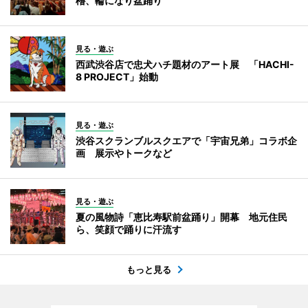
櫓、輪になり盆踊り
見る・遊ぶ
西武渋谷店で忠犬ハチ題材のアート展 「HACHI-
8 PROJECT」始動
見る・遊ぶ
渋谷スクランブルスクエアで「宇宙兄弟」コラボ企
画 展示やトークなど
見る・遊ぶ
夏の風物詩「恵比寿駅前盆踊り」開幕 地元住民
ら、笑顔で踊りに汗流す
もっと見る