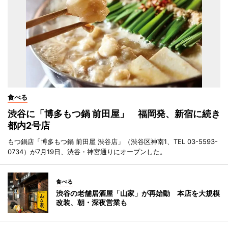
食べる
渋谷に「博多もつ鍋 前田屋」 福岡発、新宿に続き
都内2号店
もつ鍋店「博多もつ鍋 前田屋 渋谷店」（渋谷区神南1、TEL 03-5593-
0734）が7月19日、渋谷・神宮通りにオープンした。
食べる
渋谷の老舗居酒屋「山家」が再始動 本店を大規模
改装、朝・深夜営業も