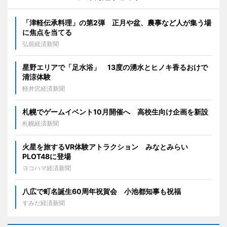
「津軽伝承料理」の第2弾 正月や盆、農事など人が集う場
に焦点を当てる
弘前経済新聞
星野エリアで「足水浴」 13度の湧水とヒノキ香るおけで
清涼体験
軽井沢経済新聞
札幌でゲームイベント10月開催へ 高校生向け企画を新設
札幌経済新聞
火星を旅するVR体験アトラクション みなとみらい
PLOT48に登場
ヨコハマ経済新聞
八広で町名誕生60周年祝賀会 小池都知事も祝福
すみだ経済新聞