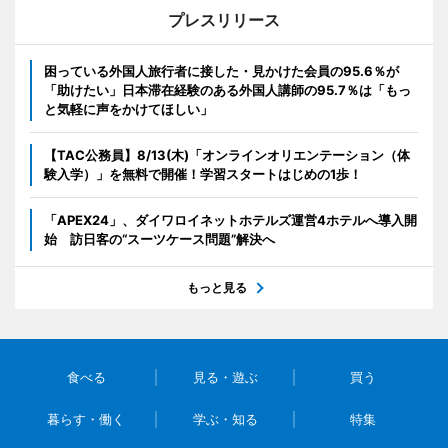
プレスリリース
困っている外国人旅行者に接した・見かけた会員の95.6％が
「助けたい」日本滞在経験のある外国人講師の95.7％は「もっ
と気軽に声をかけてほしい」
【TAC公務員】8/13(木)「オンラインオリエンテーション（体
験入学）」を無料で開催！学習スタートはじめの1歩！
「APEX24」、ダイワロイネットホテルズ運営4ホテルへ導入開
始 訪日客の“スーツケース問題”解決へ
もっと見る
食べる
見る・遊ぶ
買う
暮らす・働く
学ぶ・知る
特集