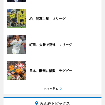
柏、開幕白星 Ｊリーグ
町田、大勝で発進 Ｊリーグ
日本、豪州に惜敗 ラグビー
もっと見る
みん経トピックス