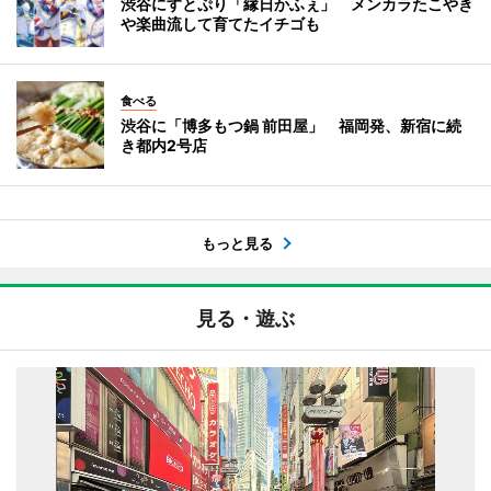
渋谷にすとぷり「縁日かふぇ」 メンカラたこやき
や楽曲流して育てたイチゴも
食べる
渋谷に「博多もつ鍋 前田屋」 福岡発、新宿に続
き都内2号店
もっと見る
見る・遊ぶ