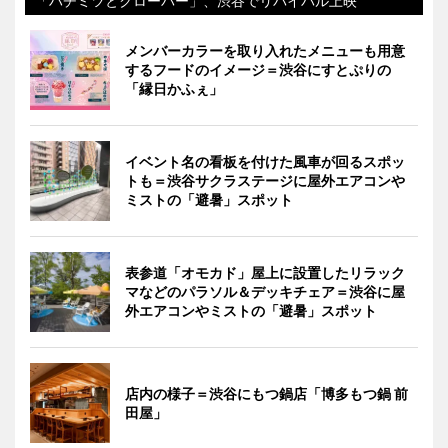
「ハチミツとクローバー」、渋谷でリバイバル上映
メンバーカラーを取り入れたメニューも用意
するフードのイメージ＝渋谷にすとぷりの
「縁日かふぇ」
イベント名の看板を付けた風車が回るスポッ
トも＝渋谷サクラステージに屋外エアコンや
ミストの「避暑」スポット
表参道「オモカド」屋上に設置したリラック
マなどのパラソル＆デッキチェア＝渋谷に屋
外エアコンやミストの「避暑」スポット
店内の様子＝渋谷にもつ鍋店「博多もつ鍋 前
田屋」