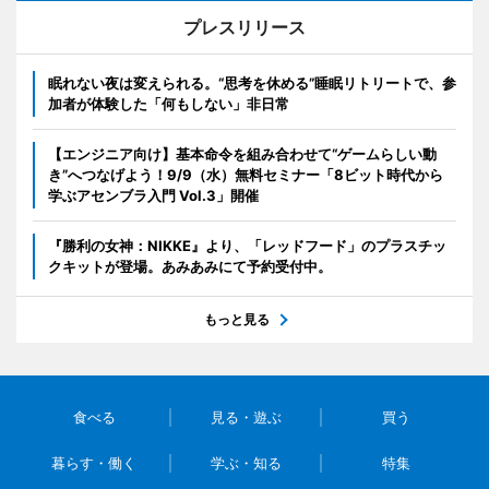
プレスリリース
眠れない夜は変えられる。“思考を休める”睡眠リトリートで、参
加者が体験した「何もしない」非日常
【エンジニア向け】基本命令を組み合わせて“ゲームらしい動
き”へつなげよう！9/9（水）無料セミナー「8ビット時代から
学ぶアセンブラ入門 Vol.3」開催
『勝利の女神：NIKKE』より、「レッドフード」のプラスチッ
クキットが登場。あみあみにて予約受付中。
もっと見る
食べる
見る・遊ぶ
買う
暮らす・働く
学ぶ・知る
特集