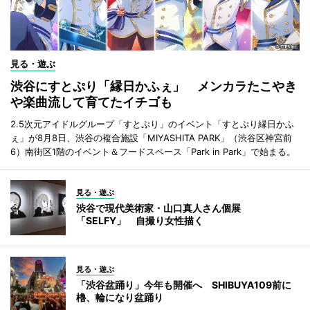
見る・遊ぶ
渋谷にすとぷり「縁日かふぇ」 メンカラたこやき
や楽曲流して育てたイチゴも
2.5次元アイドルグループ「すとぷり」のイベント「すとぷり縁日かふ
ぇ」が8月8日、渋谷の複合施設「MIYASHITA PARK」（渋谷区神宮前
6）南街区1階のイベント＆フードスペース「Park in Park」で始まる。
見る・遊ぶ
渋谷で現代美術家・山口真人さん個展
「SELFY」 自撮り女性描く
見る・遊ぶ
「渋谷盆踊り」今年も開催へ SHIBUYA109前に
櫓、輪になり盆踊り