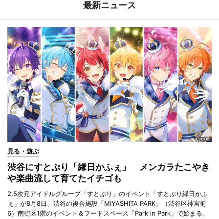
最新ニュース
見る・遊ぶ
渋谷にすとぷり「縁日かふぇ」 メンカラたこやき
や楽曲流して育てたイチゴも
2.5次元アイドルグループ「すとぷり」のイベント「すとぷり縁日かふ
ぇ」が8月8日、渋谷の複合施設「MIYASHITA PARK」（渋谷区神宮前
6）南街区1階のイベント＆フードスペース「Park in Park」で始まる。