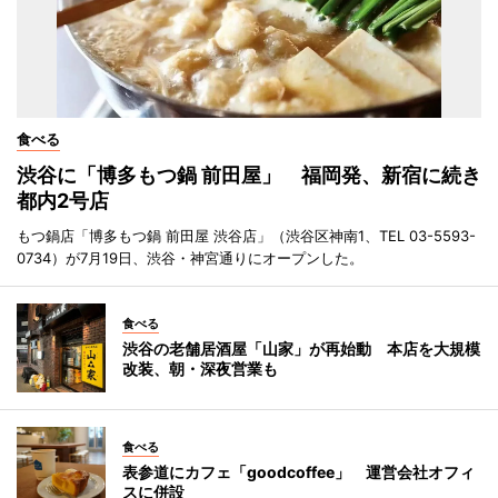
食べる
渋谷に「博多もつ鍋 前田屋」 福岡発、新宿に続き
都内2号店
もつ鍋店「博多もつ鍋 前田屋 渋谷店」（渋谷区神南1、TEL 03-5593-
0734）が7月19日、渋谷・神宮通りにオープンした。
食べる
渋谷の老舗居酒屋「山家」が再始動 本店を大規模
改装、朝・深夜営業も
食べる
表参道にカフェ「goodcoffee」 運営会社オフィ
スに併設