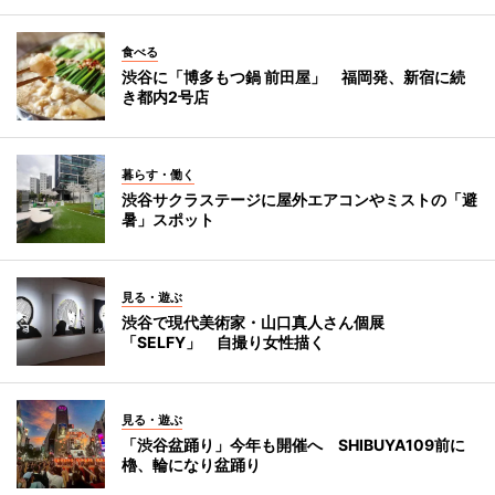
食べる
渋谷に「博多もつ鍋 前田屋」 福岡発、新宿に続
き都内2号店
暮らす・働く
渋谷サクラステージに屋外エアコンやミストの「避
暑」スポット
見る・遊ぶ
渋谷で現代美術家・山口真人さん個展
「SELFY」 自撮り女性描く
見る・遊ぶ
「渋谷盆踊り」今年も開催へ SHIBUYA109前に
櫓、輪になり盆踊り