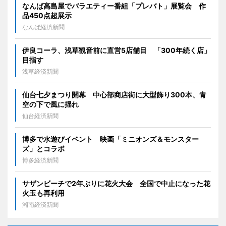
なんば高島屋でバラエティー番組「プレバト」展覧会 作
品450点超展示
なんば経済新聞
伊良コーラ、浅草観音前に直営5店舗目 「300年続く店」
目指す
浅草経済新聞
仙台七夕まつり開幕 中心部商店街に大型飾り300本、青
空の下で風に揺れ
仙台経済新聞
博多で水遊びイベント 映画「ミニオンズ＆モンスター
ズ」とコラボ
博多経済新聞
サザンビーチで2年ぶりに花火大会 全国で中止になった花
火玉も再利用
湘南経済新聞