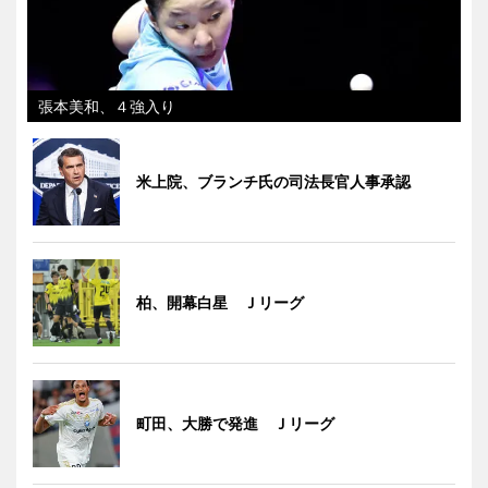
張本美和、４強入り
米上院、ブランチ氏の司法長官人事承認
柏、開幕白星 Ｊリーグ
町田、大勝で発進 Ｊリーグ