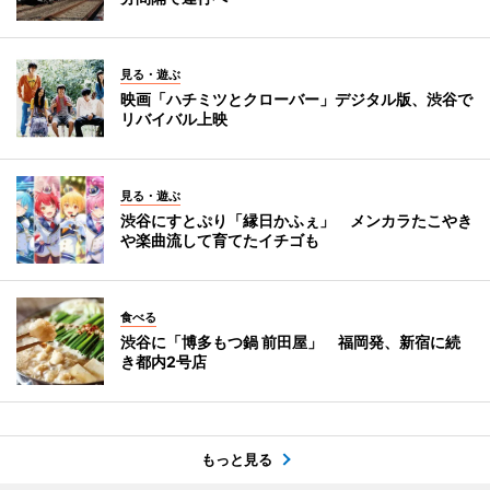
見る・遊ぶ
映画「ハチミツとクローバー」デジタル版、渋谷で
リバイバル上映
見る・遊ぶ
渋谷にすとぷり「縁日かふぇ」 メンカラたこやき
や楽曲流して育てたイチゴも
食べる
渋谷に「博多もつ鍋 前田屋」 福岡発、新宿に続
き都内2号店
もっと見る