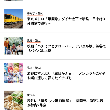
暮らす・働く
東京メトロ「銀座線」ダイヤ改正で増発 日中は3
分間隔で運行へ
見る・遊ぶ
映画「ハチミツとクローバー」デジタル版、渋谷で
リバイバル上映
見る・遊ぶ
渋谷にすとぷり「縁日かふぇ」 メンカラたこやき
や楽曲流して育てたイチゴも
食べる
渋谷に「博多もつ鍋 前田屋」 福岡発、新宿に続
き都内2号店