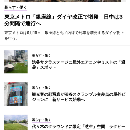
暮らす・働く
東京メトロ「銀座線」ダイヤ改正で増発 日中は3
分間隔で運行へ
東京メトロは9月19日、銀座線と丸ノ内線で列車を増発するダイヤ改正
を行う。
暮らす・働く
渋谷サクラステージに屋外エアコンやミストの「避
暑」スポット
暮らす・働く
観光客の顔写真が渋谷スクランブル交差点の屋外ビ
ジョンに 新サービス始動へ
暮らす・働く
代々木のグラウンドに限定「芝生」空間 ラグビー