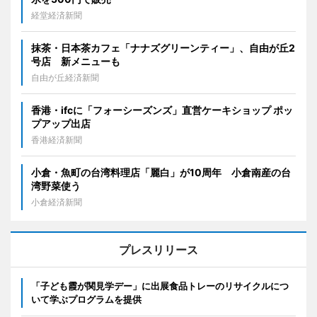
経堂経済新聞
抹茶・日本茶カフェ「ナナズグリーンティー」、自由が丘2
号店 新メニューも
自由が丘経済新聞
香港・ifcに「フォーシーズンズ」直営ケーキショップ ポッ
プアップ出店
香港経済新聞
小倉・魚町の台湾料理店「麗白」が10周年 小倉南産の台
湾野菜使う
小倉経済新聞
プレスリリース
「子ども霞が関見学デー」に出展食品トレーのリサイクルにつ
いて学ぶプログラムを提供