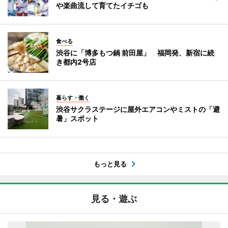
や楽曲流して育てたイチゴも
食べる
渋谷に「博多もつ鍋 前田屋」 福岡発、新宿に続
き都内2号店
暮らす・働く
渋谷サクラステージに屋外エアコンやミストの「避
暑」スポット
もっと見る
見る・遊ぶ