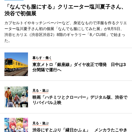
「なんでも服にする」クリエーター塩川夏子さん、
渋谷で初個展
カプセルトイやキッチンペーパーなど、身近なもので洋服を作るクリエ
ーター塩川夏子さん初の個展「なんでも服にしてみた展」が8月5日、
渋谷ヒカリエ（渋谷区渋谷2）8階のギャラリー「8／CUBE」で始まっ
た。
暮らす・働く
東京メトロ「銀座線」ダイヤ改正で増発 日中は3
分間隔で運行へ
見る・遊ぶ
映画「ハチミツとクローバー」デジタル版、渋谷で
リバイバル上映
見る・遊ぶ
渋谷にすとぷり「縁日かふぇ」 メンカラたこやき