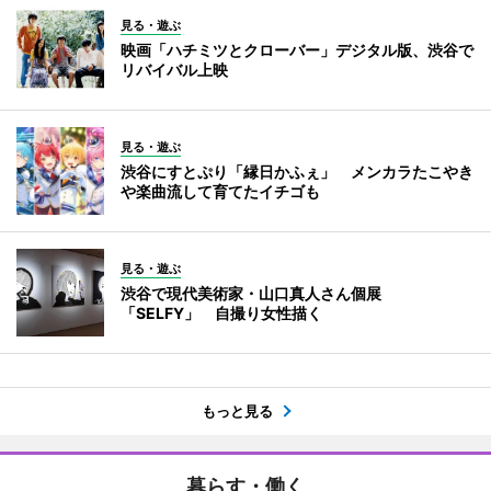
見る・遊ぶ
映画「ハチミツとクローバー」デジタル版、渋谷で
リバイバル上映
見る・遊ぶ
渋谷にすとぷり「縁日かふぇ」 メンカラたこやき
や楽曲流して育てたイチゴも
見る・遊ぶ
渋谷で現代美術家・山口真人さん個展
「SELFY」 自撮り女性描く
もっと見る
暮らす・働く