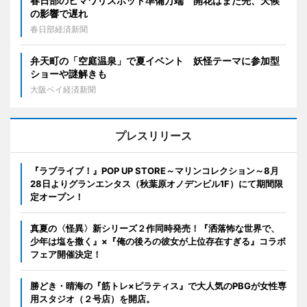
春日部のヒマワリスポット準備万端 開花はまだ先、天候
の影響で遅れ
春日部経済新聞
弁天町の「空庭温泉」で夏イベント 妖怪テーマに参加型
ショーや謎解きも
大阪ベイ経済新聞
プレスリリース
『ラブライブ！』POP UP STORE～マリンコレクション～8月
28日よりグランエンタス（秋葉原オノデンビル1F）にて期間限
定オープン！
真夏の〈怪異〉新シリーズ２作同時発売！『洒落怖な世界で、
少年は塩を撒く』×『俺の後ろの彼女が上位存在すぎる』コラボ
フェア開催決定！
勝どき・晴海の『筋トレ×ピラティス』で大人気のPBGが女性専
用スタジオ（２号店）を開店。