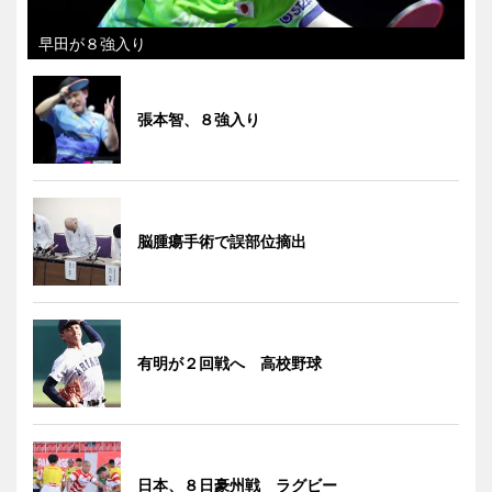
早田が８強入り
張本智、８強入り
脳腫瘍手術で誤部位摘出
有明が２回戦へ 高校野球
日本、８日豪州戦 ラグビー