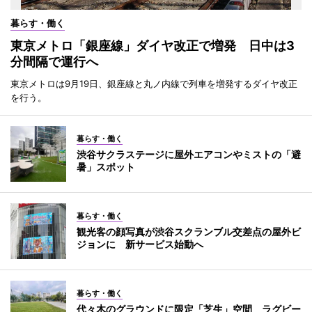
暮らす・働く
東京メトロ「銀座線」ダイヤ改正で増発 日中は3
分間隔で運行へ
東京メトロは9月19日、銀座線と丸ノ内線で列車を増発するダイヤ改正
を行う。
暮らす・働く
渋谷サクラステージに屋外エアコンやミストの「避
暑」スポット
暮らす・働く
観光客の顔写真が渋谷スクランブル交差点の屋外ビ
ジョンに 新サービス始動へ
暮らす・働く
代々木のグラウンドに限定「芝生」空間 ラグビー