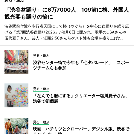
「渋谷盆踊り」に6万7000人 109前に櫓、外国人
観光客も踊りの輪に
渋谷駅前付近を歩行者天国にして櫓（やぐら）を中心に盆踊りを繰り広
げる「第7回渋谷盆踊り2026」が8月8日に開かれ、歌手のLiSAさんや
伍代夏子さん、芸人・江頭2:50さんらゲスト陣も会場を盛り上げた。
見る・遊ぶ
渋谷センター街で今年も「七夕パレード」 スポー
ツチームらも参加
見る・遊ぶ
「なんでも服にする」クリエーター塩川夏子さん、
渋谷で初個展
見る・遊ぶ
映画「ハチミツとクローバー」デジタル版、渋谷で