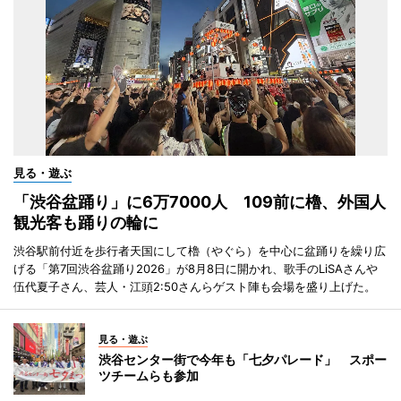
見る・遊ぶ
「渋谷盆踊り」に6万7000人 109前に櫓、外国人
観光客も踊りの輪に
渋谷駅前付近を歩行者天国にして櫓（やぐら）を中心に盆踊りを繰り広
げる「第7回渋谷盆踊り2026」が8月8日に開かれ、歌手のLiSAさんや
伍代夏子さん、芸人・江頭2:50さんらゲスト陣も会場を盛り上げた。
見る・遊ぶ
渋谷センター街で今年も「七夕パレード」 スポー
ツチームらも参加