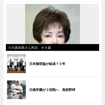
小川真由美さん死去、８６歳
日本被団協が結成７０年
日南学園が２回戦へ 高校野球