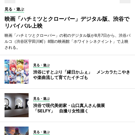
見る・遊ぶ
映画「ハチミツとクローバー」デジタル版、渋谷で
リバイバル上映
映画「ハチミツとクローバー」の初のデジタル版が8月7日から、渋谷パ
ルコ（渋谷区宇田川町）8階の映画館「ホワイトシネクイント」で上映
される。
見る・遊ぶ
渋谷にすとぷり「縁日かふぇ」 メンカラたこやき
や楽曲流して育てたイチゴも
見る・遊ぶ
渋谷で現代美術家・山口真人さん個展
「SELFY」 自撮り女性描く
見る・遊ぶ