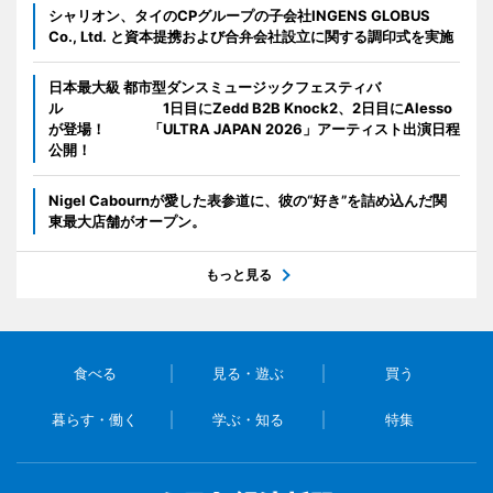
シャリオン、タイのCPグループの子会社INGENS GLOBUS
Co., Ltd. と資本提携および合弁会社設立に関する調印式を実施
日本最大級 都市型ダンスミュージックフェスティバ
ル 1日目にZedd B2B Knock2、2日目にAlesso
が登場！ 「ULTRA JAPAN 2026」アーティスト出演日程
公開！
Nigel Cabournが愛した表参道に、彼の“好き”を詰め込んだ関
東最大店舗がオープン。
もっと見る
食べる
見る・遊ぶ
買う
暮らす・働く
学ぶ・知る
特集