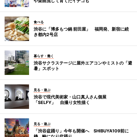
や楽曲流して育てたイチゴも
食べる
渋谷に「博多もつ鍋 前田屋」 福岡発、新宿に続
き都内2号店
暮らす・働く
渋谷サクラステージに屋外エアコンやミストの「避
暑」スポット
見る・遊ぶ
渋谷で現代美術家・山口真人さん個展
「SELFY」 自撮り女性描く
見る・遊ぶ
「渋谷盆踊り」今年も開催へ SHIBUYA109前に
櫓、輪になり盆踊り